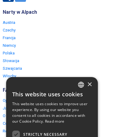
Narty w Alpach
Austria
Czechy
Francja
Niemcy
Polska
Słowacja
Szwajcaria
Włochy
×
FAQ
This website uses cookies
ENGLISH
Opinie naszych klientów
This website uses cookies to improve user
POLISH
Jak rezerwować?
experience. By using our website you
consent to all cookies in accordance with
O EuropeMountains.com
our Cookie Policy.
Read more
Cookies, Prywatność, Bezpieczeństwo
Regulamin
STRICTLY NECESSARY