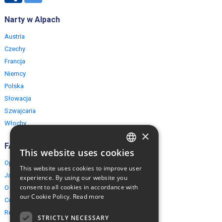
Narty w Alpach
Austria
Czechy
Francja
Niemcy
Polska
Słowacja
Szwajcaria
Włochy
×
FAQ
This website uses cookies
ENGLISH
Opinie naszych klientów
This website uses cookies to improve user
POLISH
Jak rezerwować?
experience. By using our website you
consent to all cookies in accordance with
O EuropeMountains.com
our Cookie Policy.
Read more
Cookies, Prywatność, Bezpieczeństwo
Regulamin
STRICTLY NECESSARY