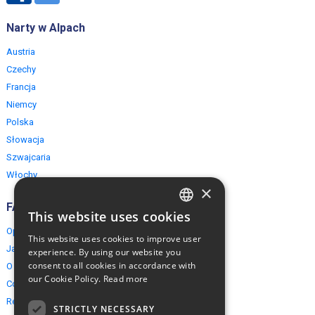
Narty w Alpach
Austria
Czechy
Francja
Niemcy
Polska
Słowacja
Szwajcaria
Włochy
×
FAQ
This website uses cookies
ENGLISH
Opinie naszych klientów
This website uses cookies to improve user
POLISH
Jak rezerwować?
experience. By using our website you
consent to all cookies in accordance with
O EuropeMountains.com
our Cookie Policy.
Read more
Cookies, Prywatność, Bezpieczeństwo
Regulamin
STRICTLY NECESSARY