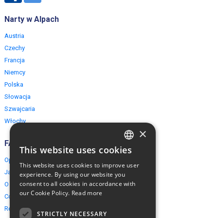
Narty w Alpach
Austria
Czechy
Francja
Niemcy
Polska
Słowacja
Szwajcaria
Włochy
×
FAQ
This website uses cookies
ENGLISH
Opinie naszych klientów
This website uses cookies to improve user
POLISH
Jak rezerwować?
experience. By using our website you
consent to all cookies in accordance with
O EuropeMountains.com
our Cookie Policy.
Read more
Cookies, Prywatność, Bezpieczeństwo
Regulamin
STRICTLY NECESSARY