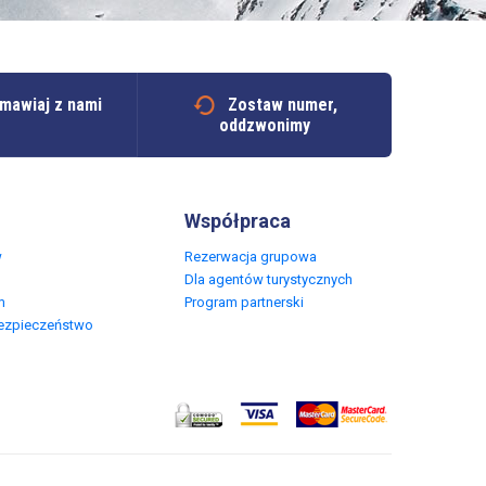
mawiaj z nami
Zostaw numer,
oddzwonimy
Współpraca
w
Rezerwacja grupowa
Dla agentów turystycznych
m
Program partnerski
Bezpieczeństwo