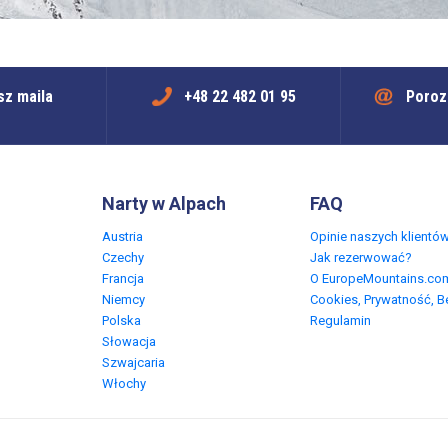
sz maila
+48 22 482 01 95
Poroz
Narty w Alpach
FAQ
Austria
Opinie naszych klientó
Czechy
Jak rezerwować?
Francja
O EuropeMountains.co
Niemcy
Cookies, Prywatność, 
Polska
Regulamin
Słowacja
Szwajcaria
Włochy