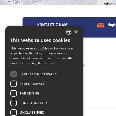
KONTAKT Z NAMI
Napi
×
This website uses cookies
ENGLISH
This website uses cookies to improve user
POLISH
Kontakt z nami
experience. By using our website you
consent to all cookies in accordance with
EuropeMountains.com - eTravel S.A.
our Cookie Policy.
Read more
Aleje Jerozolimskie 96, 00-807 Warszawa
tel. +48 22 482 01 95
STRICTLY NECESSARY
E-mail:
request@europe-mountains.com
PERFORMANCE
TARGETING
FUNCTIONALITY
UNCLASSIFIED