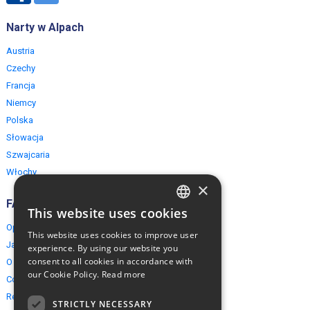
Narty w Alpach
Austria
Czechy
Francja
Niemcy
Polska
Słowacja
Szwajcaria
Włochy
×
FAQ
This website uses cookies
ENGLISH
Opinie naszych klientów
This website uses cookies to improve user
POLISH
Jak rezerwować?
experience. By using our website you
consent to all cookies in accordance with
O EuropeMountains.com
our Cookie Policy.
Read more
Cookies, Prywatność, Bezpieczeństwo
Regulamin
STRICTLY NECESSARY