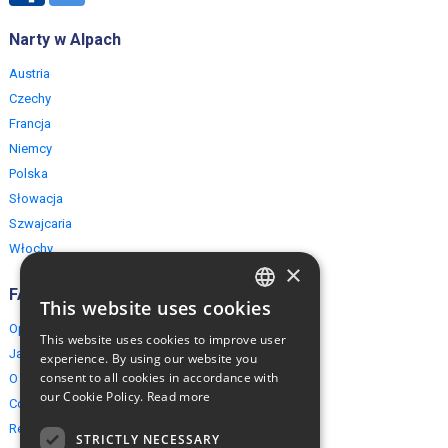
Narty w Alpach
Austria
Czechy
Francja
Niemcy
Polska
Słowacja
Szwajcaria
Włochy
×
FAQ
This website uses cookies
ENGLISH
Opinie naszych klientów
This website uses cookies to improve user
POLISH
Jak rezerwować?
experience. By using our website you
consent to all cookies in accordance with
O EuropeMountains.com
our Cookie Policy.
Read more
Cookies, Prywatność, Bezpieczeństwo
Regulamin
STRICTLY NECESSARY