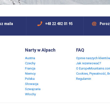
sz maila
+48 22 482 01 95
Poroz
Narty w Alpach
FAQ
Austria
Opinie naszych klientó
Czechy
Jak rezerwować?
Francja
O EuropeMountains.co
Niemcy
Cookies, Prywatność, 
Polska
Regulamin
Słowacja
Szwajcaria
Włochy