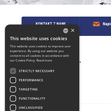
KONTAKT Z NAMI
Napi
×
This website uses cookies
ENGLISH
This website uses cookies to improve user
POLISH
Kontakt z nami
experience. By using our website you
consent to all cookies in accordance with
EuropeMountains.com - eTravel S.A.
our Cookie Policy.
Read more
Aleje Jerozolimskie 96, 00-807 Warszawa
tel. +48 22 482 01 95
STRICTLY NECESSARY
E-mail:
request@europe-mountains.com
PERFORMANCE
TARGETING
FUNCTIONALITY
UNCLASSIFIED