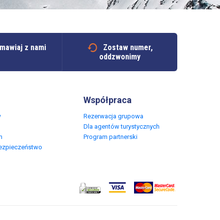
mawiaj z nami
Zostaw numer,
oddzwonimy
Współpraca
w
Rezerwacja grupowa
Dla agentów turystycznych
m
Program partnerski
Bezpieczeństwo