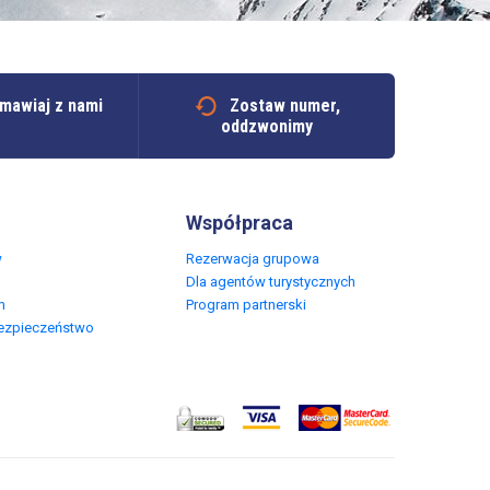
mawiaj z nami
Zostaw numer,
oddzwonimy
Współpraca
w
Rezerwacja grupowa
Dla agentów turystycznych
m
Program partnerski
Bezpieczeństwo