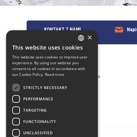
KONTAKT Z NAMI
Napi
×
This website uses cookies
ENGLISH
This website uses cookies to improve user
POLISH
Kontakt z nami
experience. By using our website you
consent to all cookies in accordance with
EuropeMountains.com - eTravel S.A.
our Cookie Policy.
Read more
Aleje Jerozolimskie 96, 00-807 Warszawa
tel. +48 22 482 01 95
STRICTLY NECESSARY
E-mail:
request@europe-mountains.com
PERFORMANCE
TARGETING
FUNCTIONALITY
UNCLASSIFIED