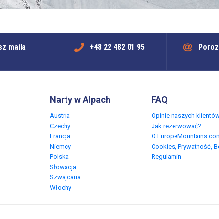
sz maila
+48 22 482 01 95
Poroz
Narty w Alpach
FAQ
Austria
Opinie naszych klientó
Czechy
Jak rezerwować?
Francja
O EuropeMountains.co
Niemcy
Cookies, Prywatność, 
Polska
Regulamin
Słowacja
Szwajcaria
Włochy