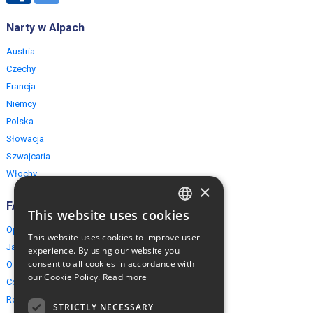
Narty w Alpach
Austria
Czechy
Francja
Niemcy
Polska
Słowacja
Szwajcaria
Włochy
×
FAQ
This website uses cookies
ENGLISH
Opinie naszych klientów
This website uses cookies to improve user
POLISH
Jak rezerwować?
experience. By using our website you
consent to all cookies in accordance with
O EuropeMountains.com
our Cookie Policy.
Read more
Cookies, Prywatność, Bezpieczeństwo
Regulamin
STRICTLY NECESSARY