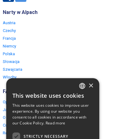
Narty w Alpach
Austria
Czechy
Francja
Niemcy
Polska
Słowacja
Szwajcaria
Włochy
×
FAQ
This website uses cookies
ENGLISH
Opinie naszych klientów
This website uses cookies to improve user
POLISH
Jak rezerwować?
experience. By using our website you
consent to all cookies in accordance with
O EuropeMountains.com
our Cookie Policy.
Read more
Cookies, Prywatność, Bezpieczeństwo
Regulamin
STRICTLY NECESSARY