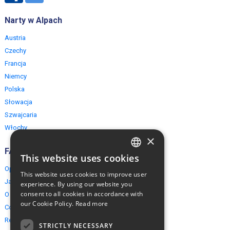
Narty w Alpach
Austria
Czechy
Francja
Niemcy
Polska
Słowacja
Szwajcaria
Włochy
×
FAQ
This website uses cookies
ENGLISH
Opinie naszych klientów
This website uses cookies to improve user
POLISH
Jak rezerwować?
experience. By using our website you
consent to all cookies in accordance with
O EuropeMountains.com
our Cookie Policy.
Read more
Cookies, Prywatność, Bezpieczeństwo
Regulamin
STRICTLY NECESSARY