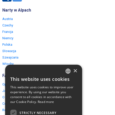
Narty w Alpach
Austria
Czechy
Francja
Niemcy
Polska
Słowacja
Szwajcaria
Włochy
×
FAQ
This website uses cookies
ENGLISH
Opinie naszych klientów
This website uses cookies to improve user
POLISH
Jak rezerwować?
experience. By using our website you
consent to all cookies in accordance with
O EuropeMountains.com
our Cookie Policy.
Read more
Cookies, Prywatność, Bezpieczeństwo
Regulamin
STRICTLY NECESSARY