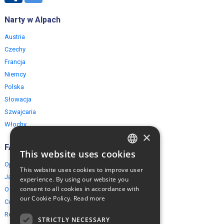
Narty w Alpach
Austria
Czechy
Francja
Niemcy
Polska
Słowacja
Szwajcaria
Włochy
×
FAQ
This website uses cookies
ENGLISH
Opinie naszych klientów
This website uses cookies to improve user
POLISH
Jak rezerwować?
experience. By using our website you
consent to all cookies in accordance with
O EuropeMountains.com
our Cookie Policy.
Read more
Cookies, Prywatność, Bezpieczeństwo
Regulamin
STRICTLY NECESSARY