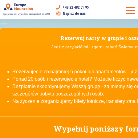
+48 22 482 01 95
Napisz do nas
Specjalista ds. wyjazdów narciarskich od 2004
Rezerwuj narty w grupie i osz
Jedź z przyjaciółmi i zgarnij rabat! Świetne o
Rezerwujecie co najmniej 5 pokoi lub apartamentów - już
Ponad 20 osób i rezerwujecie hotel? Możecie liczyć nawe
Bezpłatnie skoordynujemy Waszą grupę - zajmiemy się or
szczegółów pobytu poszczególnych osób.
Na życzenie zorganizujemy bilety lotnicze, transfery z/na l
Wypełnij poniższy for