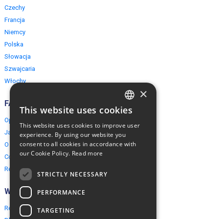
Czechy
Francja
Niemcy
Polska
Słowacja
Szwajcaria
Włochy
×
FAQ
This website uses cookies
ENGLISH
Opinie naszych klientów
This website uses cookies to improve user
POLISH
Jak rezerwować?
experience. By using our website you
consent to all cookies in accordance with
O EuropeMountains.com
our Cookie Policy.
Read more
Cookies, Prywatność, Bezpieczeństwo
Regulamin
STRICTLY NECESSARY
Współpraca
PERFORMANCE
Rezerwacja grupowa
TARGETING