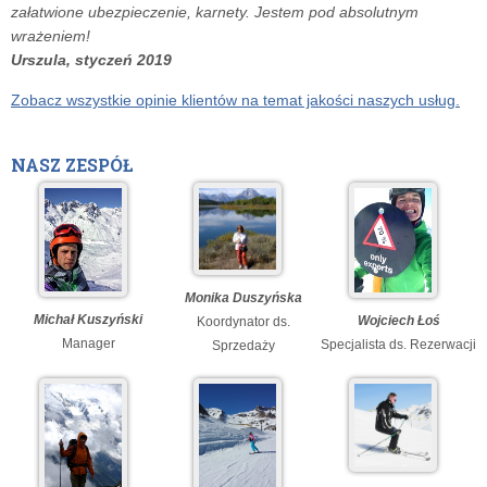
załatwione ubezpieczenie, karnety. Jestem pod absolutnym
wrażeniem!
Urszula, styczeń 2019
Zobacz wszystkie opinie klientów na temat jakości naszych usług.
NASZ ZESPÓŁ
Monika Duszyńska
Michał Kuszyński
Wojciech Łoś
Koordynator ds.
Manager
Specjalista ds. Rezerwacji
Sprzedaży