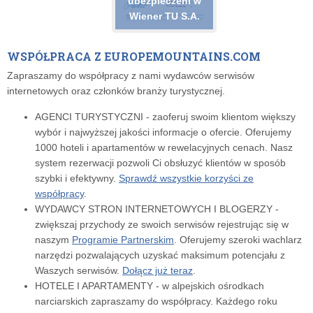
ubezpieczeni w
Wiener TU S.A.
WSPÓŁPRACA Z EUROPEMOUNTAINS.COM
Zapraszamy do współpracy z nami wydawców serwisów
internetowych oraz członków branży turystycznej.
AGENCI TURYSTYCZNI - zaoferuj swoim klientom większy
wybór i najwyższej jakości informacje o ofercie. Oferujemy
1000 hoteli i apartamentów w rewelacyjnych cenach. Nasz
system rezerwacji pozwoli Ci obsłuzyć klientów w sposób
szybki i efektywny.
Sprawdź wszystkie korzyści ze
współpracy
.
WYDAWCY STRON INTERNETOWYCH I BLOGERZY -
zwiększaj przychody ze swoich serwisów rejestrując się w
naszym
Programie Partnerskim
. Oferujemy szeroki wachlarz
narzędzi pozwalających uzyskać maksimum potencjału z
Waszych serwisów.
Dołącz już teraz
.
HOTELE I APARTAMENTY - w alpejskich ośrodkach
narciarskich zapraszamy do współpracy. Każdego roku