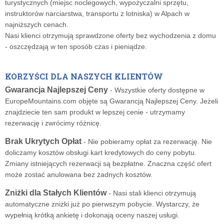
turystycznych (miejsc noclegowych, wypożyczalni sprzętu,
instruktorów narciarstwa, transportu z lotniska) w Alpach w
najniższych cenach.
Nasi klienci otrzymują sprawdzone oferty bez wychodzenia z domu
- oszczędzają w ten sposób czas i pieniądze.
KORZYŚCI DLA NASZYCH KLIENTÓW
Gwarancja Najlepszej Ceny
- Wszystkie oferty dostępne w
EuropeMountains.com objęte są Gwarancją Najlepszej Ceny. Jeżeli
znajdziecie ten sam produkt w lepszej cenie - utrzymamy
rezerwację i zwrócimy różnicę.
Brak Ukrytych Opłat
- Nie pobieramy opłat za rezerwację. Nie
doliczamy kosztów obsługi kart kredytowych do ceny pobytu.
Zmiany istniejących rezerwacji są bezpłatne. Znaczna część ofert
może zostać anulowana bez żadnych kosztów.
Zniżki dla Stałych Klientów
- Nasi stali klienci otrzymują
automatyczne zniżki już po pierwszym pobycie. Wystarczy, że
wypełnią krótką ankietę i dokonają oceny naszej usługi.