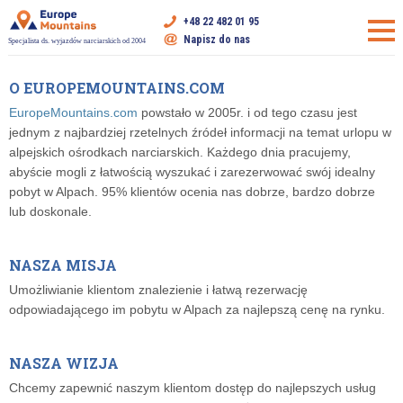
+48 22 482 01 95
Napisz do nas
Specjalista ds. wyjazdów narciarskich od 2004
O EUROPEMOUNTAINS.COM
EuropeMountains.com
powstało w 2005r. i od tego czasu jest
jednym z najbardziej rzetelnych źródeł informacji na temat urlopu w
alpejskich ośrodkach narciarskich. Każdego dnia pracujemy,
abyście mogli z łatwością wyszukać i zarezerwować swój idealny
pobyt w Alpach. 95% klientów ocenia nas dobrze, bardzo dobrze
lub doskonale.
NASZA MISJA
Umożliwianie klientom znalezienie i łatwą rezerwację
odpowiadającego im pobytu w Alpach za najlepszą cenę na rynku.
NASZA WIZJA
Chcemy zapewnić naszym klientom dostęp do najlepszych usług