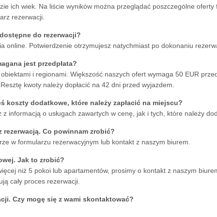
dzie ich wiek. Na liście wyników można przeglądać poszczególne oferty f
arz rezerwacji.
ą dostępne do rezerwacji?
a online. Potwierdzenie otrzymujesz natychmiast po dokonaniu rezerwa
magana jest przedpłata?
 obiektami i regionami. Większość naszych ofert wymaga 50 EUR przed
 Resztę kwoty należy dopłacić na 42 dni przed wyjazdem.
eś koszty dodatkowe, które należy zapłacić na miejscu?
 z informacją o usługach zawartych w cenę, jak i tych, które należy do
 rezerwacją. Co powinnam zrobić?
rze w formularzu rezerwacyjnym lub kontakt z naszym biurem.
wej. Jak to zrobić?
więcej niż 5 pokoi lub apartamentów, prosimy o kontakt z naszym biur
ją cały proces rezerwacji.
cji. Czy mogę się z wami skontaktować?