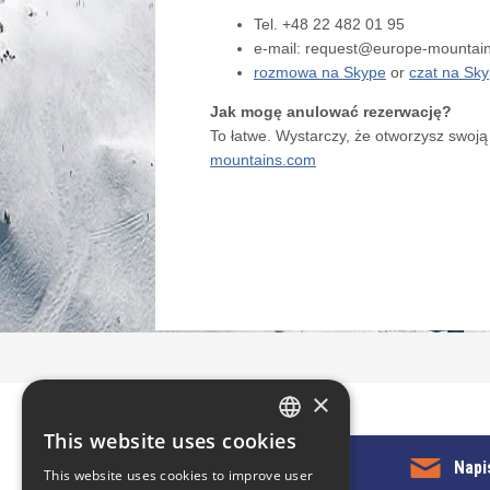
Tel. +48 22 482 01 95
e-mail: request@europe-mountai
rozmowa na Skype
or
czat na Sk
Jak mogę anulować rezerwację?
To łatwe. Wystarczy, że otworzysz swoją
mountains.com
×
This website uses cookies
ENGLISH
KONTAKT Z NAMI
Napi
This website uses cookies to improve user
POLISH