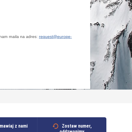
ć nam maila na adres:
request@europe-
mawiaj z nami
Zostaw numer,
oddzwonimy