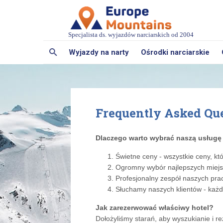
Specjalista ds. wyjazdów narciarskich od 2004
Wyjazdy na narty
Ośrodki narciarskie
Frequently Asked Qu
Dlaczego warto wybrać naszą usługę
Świetne ceny - wszystkie ceny, kt
Ogromny wybór najlepszych miejsc
Profesjonalny zespół naszych pra
Słuchamy naszych klientów - każd
Jak zarezerwować właściwy hotel?
Dołożyliśmy starań, aby wyszukianie i r