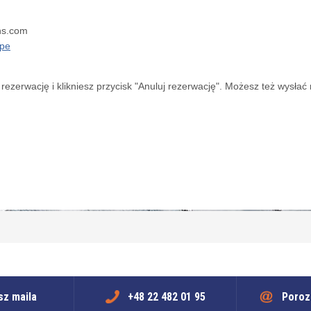
ns.com
ype
 rezerwację i klikniesz przycisk "Anuluj rezerwację". Możesz też wysła
sz maila
+48 22 482 01 95
Poroz