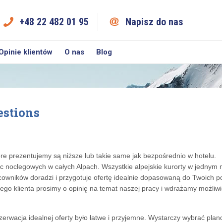
+48 22 482 01 95
Napisz do nas
Opinie klientów
O nas
Blog
estions
óre prezentujemy są niższe lub takie same jak bezpośrednio w hotelu.
 noclegowych w całych Alpach. Wszystkie alpejskie kurorty w jednym 
cowników doradzi i przygotuje ofertę idealnie dopasowaną do Twoich p
ego klienta prosimy o opinię na temat naszej pracy i wdrażamy możli
ezerwacja idealnej oferty było łatwe i przyjemne. Wystarczy wybrać pla