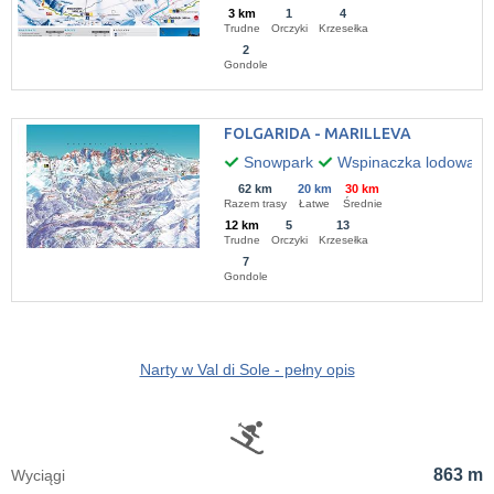
3 km
1
4
Trudne
Orczyki
Krzesełka
2
Gondole
FOLGARIDA - MARILLEVA
Snowpark
Wspinaczka lodowa
62 km
20 km
30 km
Razem trasy
Łatwe
Średnie
12 km
5
13
Trudne
Orczyki
Krzesełka
7
Gondole
Narty w Val di Sole - pełny opis
863 m
Wyciągi