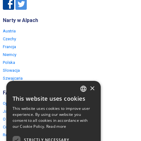
Narty w Alpach
Austria
Czechy
Francja
Niemcy
Polska
Słowacja
Szwajcaria
×
FAQ
This website uses cookies
ENGLISH
Opinie naszych klientów
This website uses cookies to improve user
Jak rezerwować?
POLISH
experience. By using our website you
O EuropeMountains.com
consent to all cookies in accordance with
our Cookie Policy.
Read more
Cookies, Prywatność, Bezpieczeństwo
Regulamin
STRICTLY NECESSARY