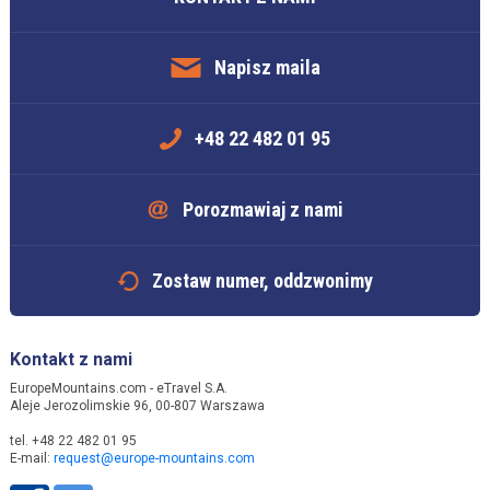
Napisz maila
+48 22 482 01 95
Porozmawiaj z nami
Zostaw numer, oddzwonimy
Kontakt z nami
EuropeMountains.com - eTravel S.A.
Aleje Jerozolimskie 96, 00-807 Warszawa
tel. +48 22 482 01 95
E-mail:
request@europe-mountains.com