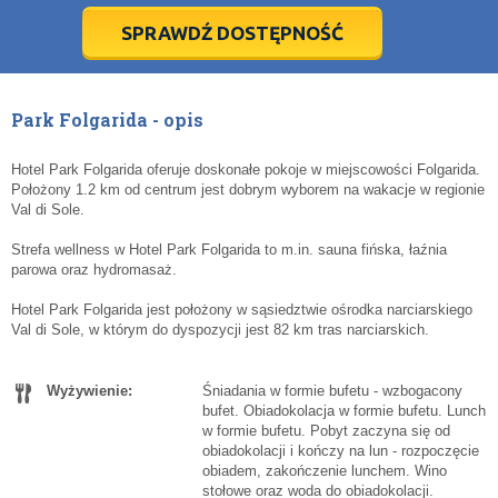
5
5
6
6
7
7
8
8
9
9
10
10
11
11
SPRAWDŹ DOSTĘPNOŚĆ
dziś
dziś
wyczyść
wyczyść
Cl
Cl
Park Folgarida - opis
Hotel Park Folgarida oferuje doskonałe pokoje w miejscowości Folgarida.
Położony 1.2 km od centrum jest dobrym wyborem na wakacje w regionie
Val di Sole.
Strefa wellness w Hotel Park Folgarida to m.in. sauna fińska, łaźnia
parowa oraz hydromasaż.
Hotel Park Folgarida jest położony w sąsiedztwie ośrodka narciarskiego
Val di Sole, w którym do dyspozycji jest 82 km tras narciarskich.
Wyżywienie:
Śniadania w formie bufetu - wzbogacony
bufet. Obiadokolacja w formie bufetu. Lunch
w formie bufetu. Pobyt zaczyna się od
obiadokolacji i kończy na lun - rozpoczęcie
obiadem, zakończenie lunchem. Wino
stołowe oraz woda do obiadokolacji.