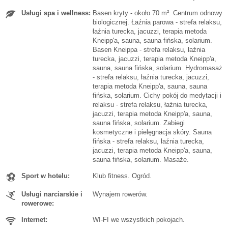
Usługi spa i wellness:
Basen kryty - około 70 m². Centrum odnowy
biologicznej. Łaźnia parowa - strefa relaksu,
łaźnia turecka, jacuzzi, terapia metoda
Kneipp'a, sauna, sauna fińska, solarium.
Basen Kneippa - strefa relaksu, łaźnia
turecka, jacuzzi, terapia metoda Kneipp'a,
sauna, sauna fińska, solarium. Hydromasaż
- strefa relaksu, łaźnia turecka, jacuzzi,
terapia metoda Kneipp'a, sauna, sauna
fińska, solarium. Cichy pokój do medytacji i
relaksu - strefa relaksu, łaźnia turecka,
jacuzzi, terapia metoda Kneipp'a, sauna,
sauna fińska, solarium. Zabiegi
kosmetyczne i pielęgnacja skóry. Sauna
fińska - strefa relaksu, łaźnia turecka,
jacuzzi, terapia metoda Kneipp'a, sauna,
sauna fińska, solarium. Masaże.
Sport w hotelu:
Klub fitness. Ogród.
Usługi narciarskie i
Wynajem rowerów.
rowerowe:
Internet:
WI-FI we wszystkich pokojach.