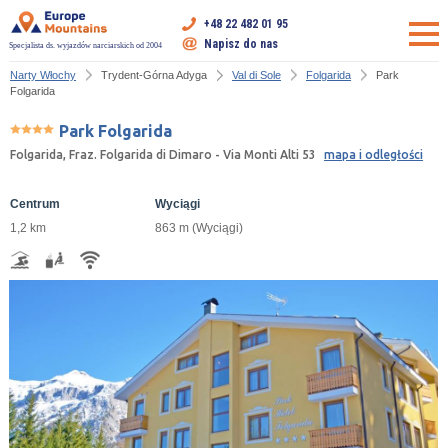
+48 22 482 01 95
Napisz do nas
Specjalista ds. wyjazdów narciarskich od 2004
Narty Włochy
Trydent-Górna Adyga
Val di Sole
Folgarida
Park
Folgarida
Park Folgarida
Folgarida, Fraz. Folgarida di Dimaro - Via Monti Alti 53
mapa i odległości
Centrum
Wyciągi
1,2 km
863 m (Wyciągi)