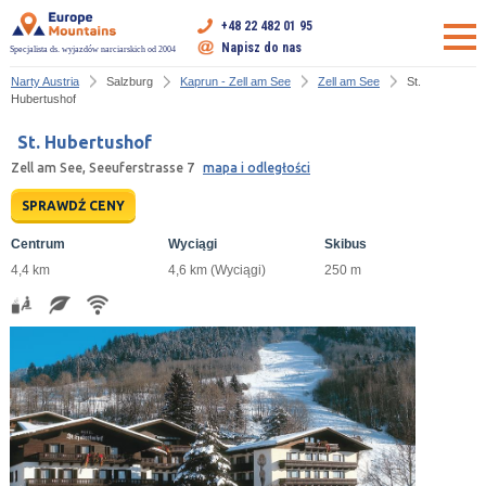
+48 22 482 01 95
Napisz do nas
Specjalista ds. wyjazdów narciarskich od 2004
Narty Austria
Salzburg
Kaprun - Zell am See
Zell am See
St.
Hubertushof
St. Hubertushof
Zell am See, Seeuferstrasse 7
mapa i odległości
SPRAWDŹ CENY
Centrum
Wyciągi
Skibus
4,4 km
4,6 km (Wyciągi)
250 m