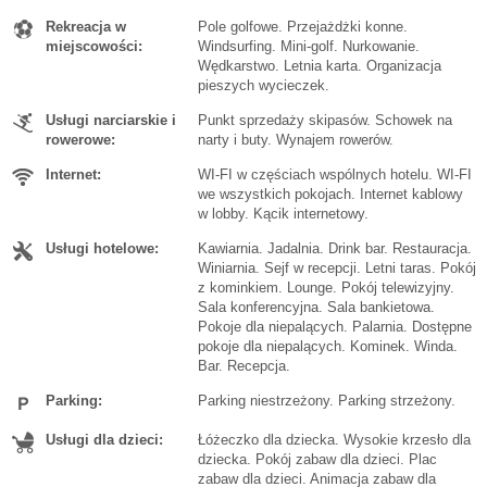
Rekreacja w
Pole golfowe. Przejażdżki konne.
miejscowości:
Windsurfing. Mini-golf. Nurkowanie.
Wędkarstwo. Letnia karta. Organizacja
pieszych wycieczek.
Usługi narciarskie i
Punkt sprzedaży skipasów. Schowek na
rowerowe:
narty i buty. Wynajem rowerów.
Internet:
WI-FI w częściach wspólnych hotelu. WI-FI
we wszystkich pokojach. Internet kablowy
w lobby. Kącik internetowy.
Usługi hotelowe:
Kawiarnia. Jadalnia. Drink bar. Restauracja.
Winiarnia. Sejf w recepcji. Letni taras. Pokój
z kominkiem. Lounge. Pokój telewizyjny.
Sala konferencyjna. Sala bankietowa.
Pokoje dla niepalących. Palarnia. Dostępne
pokoje dla niepalących. Kominek. Winda.
Bar. Recepcja.
Parking:
Parking niestrzeżony. Parking strzeżony.
Usługi dla dzieci:
Łóżeczko dla dziecka. Wysokie krzesło dla
dziecka. Pokój zabaw dla dzieci. Plac
zabaw dla dzieci. Animacja zabaw dla