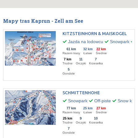
Mapy tras Kaprun - Zell am See
KITZSTEINHORN & MAISKOGEL
Jazda na lodowcu
Snowpark
O
61 km
32 km
22 km
Razem trasy
Łatwe
Średnie
7 km
11
7
Trudne
Orczyki
Krzesełka
5
Gondole
SCHMITTENHOHE
Snowpark
Off-piste
Snow kitin
77 km
25 km
27 km
Razem trasy
Łatwe
Średnie
25 km
9
10
Trudne
Orczyki
Krzesełka
7
Gondole