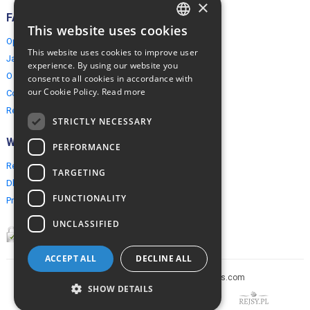
×
FAQ
This website uses cookies
ENGLISH
Opinie naszych klientów
This website uses cookies to improve user
Jak rezerwować?
POLISH
experience. By using our website you
O EuropeMountains.com
consent to all cookies in accordance with
our Cookie Policy.
Read more
Cookies, Prywatność, Bezpieczeństwo
Regulamin
STRICTLY NECESSARY
Współpraca
PERFORMANCE
Rezerwacja grupowa
TARGETING
Dla agentów turystycznych
FUNCTIONALITY
Program partnerski
UNCLASSIFIED
ACCEPT ALL
DECLINE ALL
Copyright © 2005-2026 europe-mountains.com
SHOW DETAILS