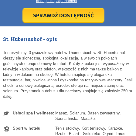
dodaj pokój / apartament
28
28
29
29
30
30
1
1
2
2
3
3
4
4
5
5
6
6
7
7
8
8
9
9
10
10
11
11
SPRAWDŹ DOSTĘPNOŚĆ
dziś
dziś
wyczyść
wyczyść
Cl
Cl
St. Hubertushof - opis
Ten przytulny, 3-gwiazdkowy hotel w Thumersbach w St. Hubertushof
cieszy się słoneczną, spokojną lokalizacją, a w swoich pokojach
gościnnych oferuje domowy komfort. Każdy z pokoi jest wyposażony w
telewizję kablową oraz telefon, większość z nich ma także balkon z
ładnym widokiem na okolicę. W hotelu znajduje się elegancka
restauracja, bar, piwnica winna i dyskoteka na rozrywkowe wieczory. Jeśli
chodzi o odnowę biologiczną, ośrodek oferuje na miejscu saunę oraz
solarium. Przystanek autobusu dla narciarzy znajduje się zaledwie 250 m
dalej.
Usługi spa i wellness:
Masaż. Solarium. Basen zewnętrzny.
Sauna fińska. Masaże.
Sport w hotelu:
Tenis stołowy. Kort tenisowy. Karaoke.
Rzutki. Bilard. Dyskoteka. Ogród. Taras.