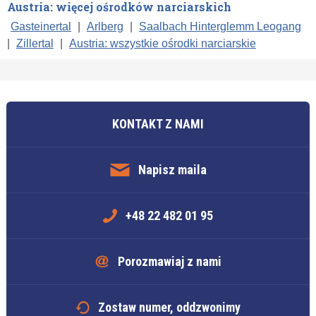
Austria: więcej ośrodków narciarskich
Gasteinertal
|
Arlberg
|
Saalbach Hinterglemm Leogang
|
Zillertal
|
Austria: wszystkie ośrodki narciarskie
KONTAKT Z NAMI
Napisz maila
+48 22 482 01 95
Porozmawiaj z nami
Zostaw numer, oddzwonimy