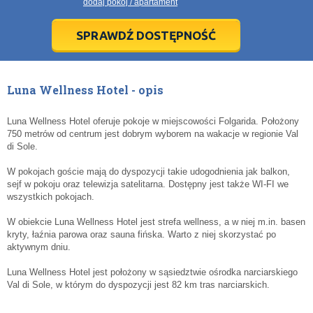
dodaj pokój / apartament
28
28
29
29
30
30
1
1
2
2
3
3
4
4
5
5
6
6
7
7
8
8
9
9
10
10
11
11
SPRAWDŹ DOSTĘPNOŚĆ
dziś
dziś
wyczyść
wyczyść
Cl
Cl
Luna Wellness Hotel - opis
Luna Wellness Hotel oferuje pokoje w miejscowości Folgarida. Położony
750 metrów od centrum jest dobrym wyborem na wakacje w regionie Val
di Sole.
W pokojach goście mają do dyspozycji takie udogodnienia jak balkon,
sejf w pokoju oraz telewizja satelitarna. Dostępny jest także WI-FI we
wszystkich pokojach.
W obiekcie Luna Wellness Hotel jest strefa wellness, a w niej m.in. basen
kryty, łaźnia parowa oraz sauna fińska. Warto z niej skorzystać po
aktywnym dniu.
Luna Wellness Hotel jest położony w sąsiedztwie ośrodka narciarskiego
Val di Sole, w którym do dyspozycji jest 82 km tras narciarskich.