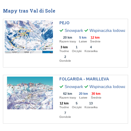
Mapy tras Val di Sole
PEJO
Snowpark
Wspinaczka lodowa
20 km
5 km
12 km
Razem trasy
Łatwe
Średnie
3 km
1
4
Trudne
Orczyki
Krzesełka
2
Gondole
FOLGARIDA - MARILLEVA
Snowpark
Wspinaczka lodowa
62 km
20 km
30 km
Razem trasy
Łatwe
Średnie
12 km
5
13
Trudne
Orczyki
Krzesełka
7
Gondole