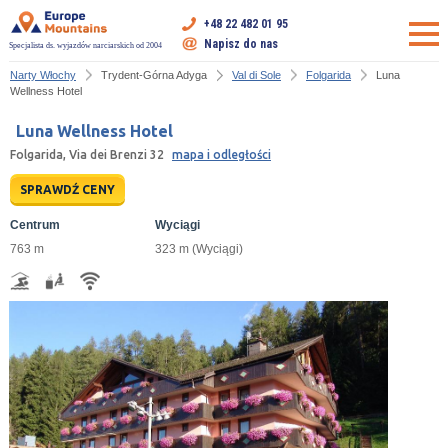
+48 22 482 01 95
Napisz do nas
Specjalista ds. wyjazdów narciarskich od 2004
Narty Włochy
Trydent-Górna Adyga
Val di Sole
Folgarida
Luna
Wellness Hotel
Luna Wellness Hotel
Folgarida, Via dei Brenzi 32
mapa i odległości
SPRAWDŹ CENY
Centrum
Wyciągi
763 m
323 m (Wyciągi)