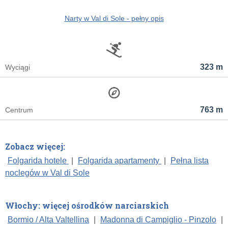
Narty w Val di Sole - pełny opis
323 m
Wyciągi
763 m
Centrum
Zobacz więcej:
Folgarida hotele
|
Folgarida apartamenty
|
Pełna lista
noclegów w Val di Sole
Włochy: więcej ośrodków narciarskich
Bormio / Alta Valtellina
|
Madonna di Campiglio - Pinzolo
|