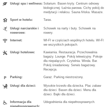
Usługi spa i wellness:
Solarium. Basen kryty. Centrum odnowy
biologicznej. Łaźnia parowa. Cichy pokój do
medytacji i relaksu. Sauna fińska. Masaże.
Sport w hotelu:
Taras.
Usługi narciarskie i
Schowek na narty i buty. Schowek na
rowerowe:
rowery.
Internet:
WI-FI w częściach wspólnych hotelu. WI-FI
we wszystkich pokojach.
Usługi hotelowe:
Kawiarnia. Restauracja. Przechowalnia
bagaży. Lounge. Pokój telewizyjny. Pokoje
dla niepalących. Czytelnia. Winda. Bar.
Pokój śniadaniowy. Serwis bagażowy.
Recepcja.
Parking:
Garaż. Parking niestrzeżony.
Usługi dla dzieci:
Wysokie krzesło dla dziecka. Plac zabaw
dla dzieci. Basen dla dzieci. Menu dla
dzieci. Bajki dla dzieci.
Informacja dla
Udogodnienia dla niepełnosprawnych.
niepełnosprawnych: