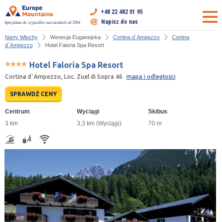
+48 22 482 01 95
Napisz do nas
Specjalista ds. wyjazdów narciarskich od 2004
Narty Włochy
Wenecja Euganejska
Cortina d`Ampezzo
Cortina
d`Ampezzo
Hotel Faloria Spa Resort
Hotel Faloria Spa Resort
Cortina d`Ampezzo, Loc. Zuel di Sopra 46
mapa i odległości
SPRAWDŹ CENY
Centrum
Wyciągi
Skibus
3 km
3,3 km (Wyciągi)
70 m