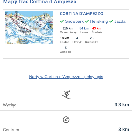
Mapy tras Cortina d`Ampezzo
CORTINA D'AMPEZZO
Snowpark
Heliskiing
Jazda po
115 km
54 km
43 km
Razem trasy
Łatwe
Średnie
18 km
4
25
Trudne
Orczyki
Krzesełka
5
Gondole
Narty w Cortina d`Ampezzo - pełny opis
3,3 km
Wyciągi
3 km
Centrum