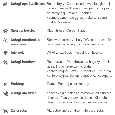
Usługi spa i wellness:
Basen kryty. Centrum odnowy biologicznej.
Łaźnia parowa. Basen Kneippa. Cichy pokój
do medytacji i relaksu. Zabiegi
kosmetyczne i pielęgnacja skóry. Sauna
fińska. Masaże.
Sport w hotelu:
Klub fitness. Ogród. Taras.
Usługi narciarskie i
Schowek na narty i buty. Wynajem rowerów.
rowerowe:
Schowek na rowery. Schowek na buty.
Internet:
WI-FI w częściach wspólnych hotelu.
Usługi hotelowe:
Restauracja. Przechowalnia bagaży. Letni
taras. Pokój telewizyjny. Sala
konferencyjna. Leżaki. Czytelnia. Bar. Sala
konferencyjna. Serwis bagażowy. Recepcja.
Parking:
Garaż. Parking niestrzeżony.
Usługi dla dzieci:
Łóżeczko dla dziecka. Wysokie krzesło dla
dziecka. Plac zabaw dla dzieci. Klub dla
dzieci. Łóżeczka dla dzieci na zapytanie.
Zwierzęta:
Akceptowane są tylko małe zwierzęta.