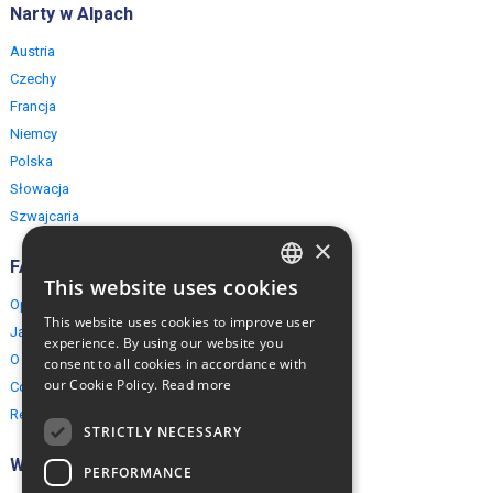
Narty w Alpach
Austria
Czechy
Francja
Niemcy
Polska
Słowacja
Szwajcaria
×
FAQ
This website uses cookies
ENGLISH
Opinie naszych klientów
This website uses cookies to improve user
Jak rezerwować?
POLISH
experience. By using our website you
O EuropeMountains.com
consent to all cookies in accordance with
our Cookie Policy.
Read more
Cookies, Prywatność, Bezpieczeństwo
Regulamin
STRICTLY NECESSARY
Współpraca
PERFORMANCE