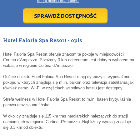
dodaj pokój / apartament
28
28
29
29
30
30
1
1
2
2
3
3
4
4
5
5
6
6
7
7
8
8
9
9
10
10
11
11
SPRAWDŹ DOSTĘPNOŚĆ
dziś
dziś
wyczyść
wyczyść
Cl
Cl
Hotel Faloria Spa Resort - opis
Hotel Faloria Spa Resort oferuje znakomite pokoje w miejscowości
Cortina d'Ampezzo. Położony 3 km od centrum jest dobrym wyborem na
wakacje w regionie Cortina d'Ampezzo.
Goście obiektu Hotel Faloria Spa Resort mają dyspozycji wyposażone
pokoje, w których znajdują się m.in. balkon oraz telewizja satelitarna,jak
również garaż. WI-FI w częściach wspólnych hotelu jest dostępny.
Strefa wellness w Hotel Faloria Spa Resort to m.in. basen kryty, łaźnia
parowa oraz sauna fińska.
W okolicy znajduje się 115 km tras narciarskich należących do stacji
narciarskich w regionie Cortina d'Ampezzo. Najbliższy wyciąg znajduje
się 3.3 km od obiektu.