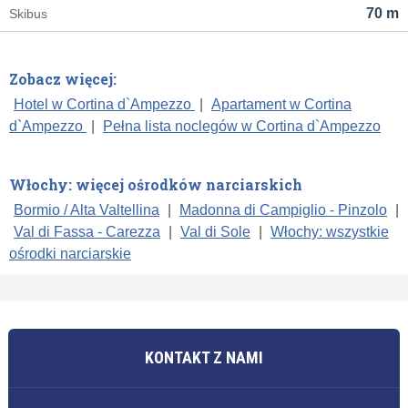
70 m
Skibus
Zobacz więcej:
Hotel w Cortina d`Ampezzo
|
Apartament w Cortina
d`Ampezzo
|
Pełna lista noclegów w Cortina d`Ampezzo
Włochy: więcej ośrodków narciarskich
Bormio / Alta Valtellina
|
Madonna di Campiglio - Pinzolo
|
Val di Fassa - Carezza
|
Val di Sole
|
Włochy: wszystkie
ośrodki narciarskie
KONTAKT Z NAMI