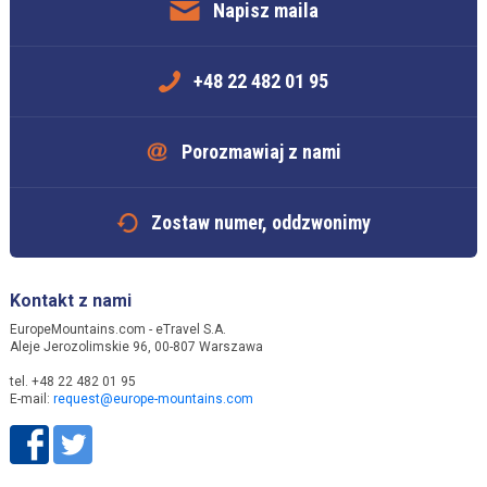
Napisz maila
+48 22 482 01 95
Porozmawiaj z nami
Zostaw numer, oddzwonimy
Kontakt z nami
EuropeMountains.com - eTravel S.A.
Aleje Jerozolimskie 96, 00-807 Warszawa
tel. +48 22 482 01 95
E-mail:
request@europe-mountains.com