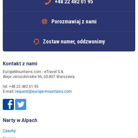
+48 22 482 01 95
Porozmawiaj z nami
Zostaw numer, oddzwonimy
Kontakt z nami
EuropeMountains.com - eTravel S.A.
Aleje Jerozolimskie 96, 00-807 Warszawa
tel. +48 22 482 01 95
E-mail:
request@europe-mountains.com
Narty w Alpach
Czechy