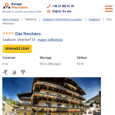
+48 22 482 01 95
Napisz do nas
Specjalista ds. wyjazdów narciarskich od 2004
Narty Austria
Salzburg
Saalbach Hinterglemm Leogang
Saalbach
Das
Neuhaus
Das Neuhaus
Saalbach, Oberdorf 38
mapa i odległości
SPRAWDŹ CENY
Centrum
Wyciągi
Skibus
0 m
50 m (Wyciągi)
50 m