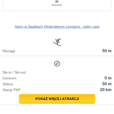
28
Gondole
Narty w Saalbach Hinterglemm Leogang - pełny opis
50 m
Wyciągi
Ski-in / Ski-out
0 m
Centrum
50 m
Skibus
20 km
Stacja PKP
POKAŻ WIĘCEJ ATRAKCJI