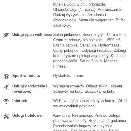
butelka wody w dniu przyjazdu.
Obiadokolacja (4 - dania). Podwieczorek.
Rodzaj wyżywienia: śniadania i
obiadokolacje. Menu dla wegetarian. Bufet
sałatkowy.
Usługi spa i wellness:
Salon piękności. Basen kryty - 12 m x 8 m.
Centrum odnowy biologicznej - 1500 m².
Łaźnia parowa. Sanarium. Hydromasaż.
Cichy pokój do medytacji i relaksu. Zabiegi
kosmetyczne i pielęgnacja skóry. Kabina z
podczerwienią. Sauna fińska. Masaże.
Fitness.
Sport w hotelu:
Dyskoteka. Taras.
Usługi narciarskie i
Wynajem rowerów. Obiekt ski-in / ski-out.
rowerowe:
Schowek na buty. Suszarka na buty.
Internet:
WI-FI w częściach wspólnych hotelu. WI-FI
we wszystkich pokojach.
Usługi hotelowe:
Kawiarnia. Restauracja. Pralnia. Usługa
prasowania odzieży. Recepcja 24-godzinna.
Przechowalnia bagaży. Maszyna z