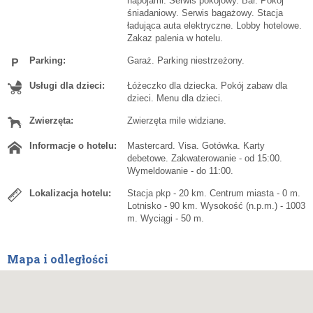
napojami. Serwis pokojowy. Bar. Pokój
śniadaniowy. Serwis bagażowy. Stacja
ładująca auta elektryczne. Lobby hotelowe.
Zakaz palenia w hotelu.
Parking:
Garaż. Parking niestrzeżony.
Usługi dla dzieci:
Łóżeczko dla dziecka. Pokój zabaw dla
dzieci. Menu dla dzieci.
Zwierzęta:
Zwierzęta mile widziane.
Informacje o hotelu:
Mastercard. Visa. Gotówka. Karty
debetowe. Zakwaterowanie - od 15:00.
Wymeldowanie - do 11:00.
Lokalizacja hotelu:
Stacja pkp - 20 km. Centrum miasta - 0 m.
Lotnisko - 90 km. Wysokość (n.p.m.) - 1003
m. Wyciągi - 50 m.
Mapa i odległości