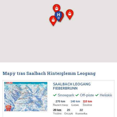
Mapy tras Saalbach Hinterglemm Leogang
SAALBACH LEOGANG
FIEBERBRUNN
Snowpark
Off-piste
Heliskiing
270 km
140 km
110 km
Razem trasy
Łatwe
Średnie
20 km
20
22
Trudne
Orczyki
Krzesełka