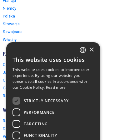
Francja
Niemcy
Polska
Słowacja
Szwajcaria
Włochy
×
FAQ
This website uses cookies
ENGLISH
Opinie naszych klientów
This website uses cookies to improve user
Jak rezerwować?
POLISH
experience. By using our website you
O EuropeMountains.com
consent to all cookies in accordance with
our Cookie Policy.
Read more
Cookies, Prywatność, Bezpieczeństwo
Regulamin
STRICTLY NECESSARY
Współpraca
PERFORMANCE
Rezerwacja grupowa
TARGETING
Dla agentów turystycznych
FUNCTIONALITY
Program partnerski