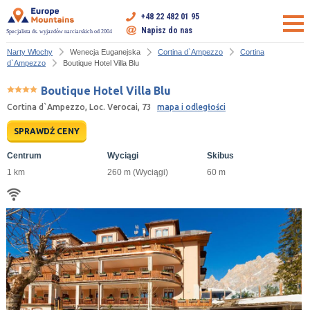
+48 22 482 01 95
Napisz do nas
Specjalista ds. wyjazdów narciarskich od 2004
Narty Włochy
Wenecja Euganejska
Cortina d`Ampezzo
Cortina
d`Ampezzo
Boutique Hotel Villa Blu
Boutique Hotel Villa Blu
Cortina d`Ampezzo, Loc. Verocai, 73
mapa i odległości
SPRAWDŹ CENY
Centrum
Wyciągi
Skibus
1 km
260 m (Wyciągi)
60 m