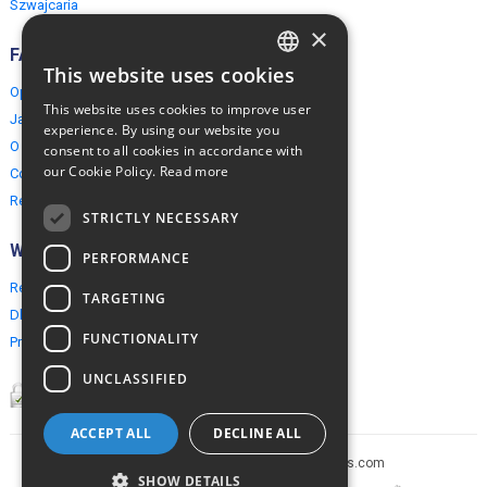
Szwajcaria
×
FAQ
This website uses cookies
ENGLISH
Opinie naszych klientów
This website uses cookies to improve user
Jak rezerwować?
POLISH
experience. By using our website you
O EuropeMountains.com
consent to all cookies in accordance with
our Cookie Policy.
Read more
Cookies, Prywatność, Bezpieczeństwo
Regulamin
STRICTLY NECESSARY
Współpraca
PERFORMANCE
Rezerwacja grupowa
TARGETING
Dla agentów turystycznych
FUNCTIONALITY
Program partnerski
UNCLASSIFIED
ACCEPT ALL
DECLINE ALL
Copyright © 2005-2026 europe-mountains.com
SHOW DETAILS