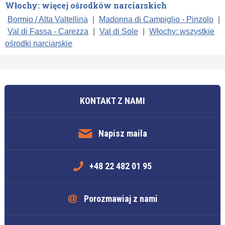
Włochy: więcej ośrodków narciarskich
Bormio / Alta Valtellina
|
Madonna di Campiglio - Pinzolo
|
Val di Fassa - Carezza
|
Val di Sole
|
Włochy: wszystkie
ośrodki narciarskie
KONTAKT Z NAMI
Napisz maila
+48 22 482 01 95
Porozmawiaj z nami