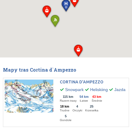
Mapy tras Cortina d`Ampezzo
CORTINA D'AMPEZZO
Snowpark
Heliskiing
Jazda po
115 km
54 km
43 km
Razem trasy
Łatwe
Średnie
18 km
4
25
Trudne
Orczyki
Krzesełka
5
Gondole