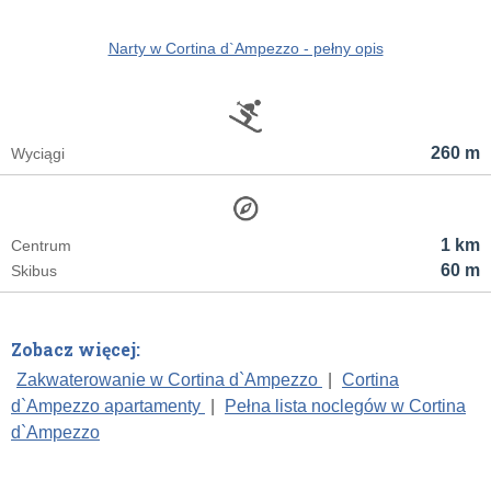
Narty w Cortina d`Ampezzo - pełny opis
260 m
Wyciągi
1 km
Centrum
60 m
Skibus
Zobacz więcej:
Zakwaterowanie w Cortina d`Ampezzo
|
Cortina
d`Ampezzo apartamenty
|
Pełna lista noclegów w Cortina
d`Ampezzo