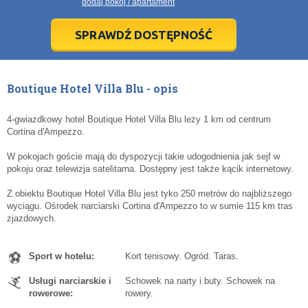
dodaj pokój / apartament
28
28
29
29
30
30
1
1
2
2
3
3
4
4
5
5
6
6
7
7
8
8
9
9
10
10
11
11
SPRAWDŹ DOSTĘPNOŚĆ
dziś
dziś
wyczyść
wyczyść
Cl
Cl
Boutique Hotel Villa Blu - opis
4-gwiazdkowy hotel Boutique Hotel Villa Blu leży 1 km od centrum
Cortina d'Ampezzo.
W pokojach goście mają do dyspozycji takie udogodnienia jak sejf w
pokoju oraz telewizja satelitarna. Dostępny jest także kącik internetowy.
Z obiektu Boutique Hotel Villa Blu jest tyko 250 metrów do najbliższego
wyciągu. Ośrodek narciarski Cortina d'Ampezzo to w sumie 115 km tras
zjazdowych.
Sport w hotelu:
Kort tenisowy. Ogród. Taras.
Usługi narciarskie i
Schowek na narty i buty. Schowek na
rowerowe:
rowery.