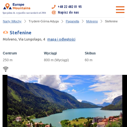
+48 22 482 01 95
Napisz do nas
Specjalista ds. wyjazdów narciarskich od 2004
Narty Włochy
Trydent-Górna Adyga
Paganella
Molveno
Stefenine
Stefenine
Molveno, Via Lungolago, 4
mapa i odległości
Centrum
Wyciągi
Skibus
250 m
800 m (Wyciągi)
60 m