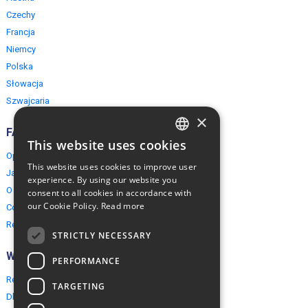
Czechy
Francja
Niemcy
Polska
Słowacja
Szwajcaria
×
FAQ
This website uses cookies
ENGLISH
Opinie naszych klientów
This website uses cookies to improve user
Jak rezerwować?
POLISH
experience. By using our website you
O EuropeMountains.com
consent to all cookies in accordance with
our Cookie Policy.
Read more
Cookies, Prywatność, Bezpieczeństwo
Regulamin
STRICTLY NECESSARY
Współpraca
PERFORMANCE
Rezerwacja grupowa
TARGETING
Dla agentów turystycznych