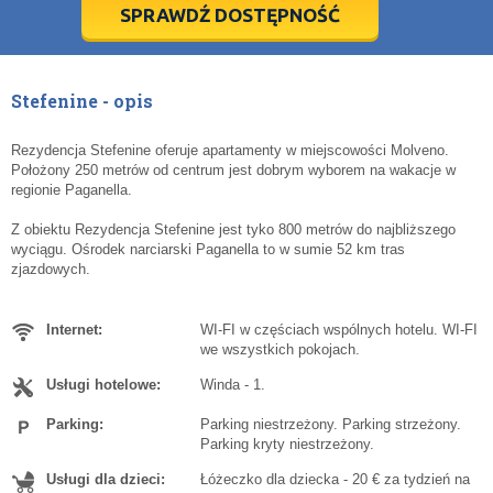
5
5
6
6
7
7
8
8
9
9
10
10
11
11
SPRAWDŹ DOSTĘPNOŚĆ
dziś
dziś
wyczyść
wyczyść
Cl
Cl
Stefenine - opis
Rezydencja Stefenine oferuje apartamenty w miejscowości Molveno.
Położony 250 metrów od centrum jest dobrym wyborem na wakacje w
regionie Paganella.
Z obiektu Rezydencja Stefenine jest tyko 800 metrów do najbliższego
wyciągu. Ośrodek narciarski Paganella to w sumie 52 km tras
zjazdowych.
Internet:
WI-FI w częściach wspólnych hotelu. WI-FI
we wszystkich pokojach.
Usługi hotelowe:
Winda - 1.
Parking:
Parking niestrzeżony. Parking strzeżony.
Parking kryty niestrzeżony.
Usługi dla dzieci:
Łóżeczko dla dziecka - 20 € za tydzień na