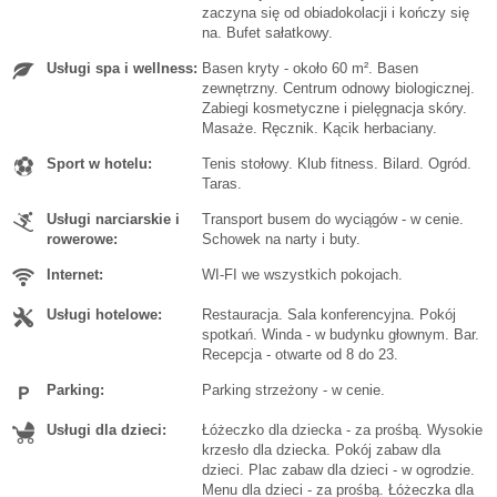
zaczyna się od obiadokolacji i kończy się
na. Bufet sałatkowy.
Usługi spa i wellness:
Basen kryty - około 60 m². Basen
zewnętrzny. Centrum odnowy biologicznej.
Zabiegi kosmetyczne i pielęgnacja skóry.
Masaże. Ręcznik. Kącik herbaciany.
Sport w hotelu:
Tenis stołowy. Klub fitness. Bilard. Ogród.
Taras.
Usługi narciarskie i
Transport busem do wyciągów - w cenie.
rowerowe:
Schowek na narty i buty.
Internet:
WI-FI we wszystkich pokojach.
Usługi hotelowe:
Restauracja. Sala konferencyjna. Pokój
spotkań. Winda - w budynku głownym. Bar.
Recepcja - otwarte od 8 do 23.
Parking:
Parking strzeżony - w cenie.
Usługi dla dzieci:
Łóżeczko dla dziecka - za prośbą. Wysokie
krzesło dla dziecka. Pokój zabaw dla
dzieci. Plac zabaw dla dzieci - w ogrodzie.
Menu dla dzieci - za prośbą. Łóżeczka dla