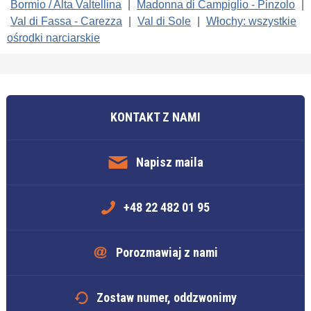
Bormio / Alta Valtellina
|
Madonna di Campiglio - Pinzolo
|
Val di Fassa - Carezza
|
Val di Sole
|
Włochy: wszystkie
ośrodki narciarskie
KONTAKT Z NAMI
Napisz maila
+48 22 482 01 95
Porozmawiaj z nami
Zostaw numer, oddzwonimy