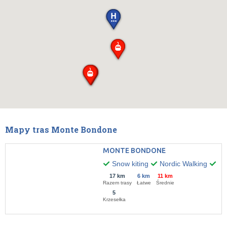
Mapy tras Monte Bondone
MONTE BONDONE
Snow kiting
Nordic Walking
No
17 km
6 km
11 km
Razem trasy
Łatwe
Średnie
5
Krzesełka