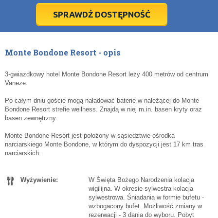
5
5
6
6
7
7
8
8
9
9
10
10
11
11
SPRAWDŹ DOSTĘPNOŚĆ
dziś
dziś
wyczyść
wyczyść
Cl
Cl
Monte Bondone Resort - opis
3-gwiazdkowy hotel Monte Bondone Resort leży 400 metrów od centrum
Vaneze.
Po całym dniu goście mogą naładować baterie w należącej do Monte
Bondone Resort strefie wellness. Znajdą w niej m.in. basen kryty oraz
basen zewnętrzny.
Monte Bondone Resort jest położony w sąsiedztwie ośrodka
narciarskiego Monte Bondone, w którym do dyspozycji jest 17 km tras
narciarskich.
Wyżywienie:
W Święta Bożego Narodzenia kolacja
wigilijna. W okresie sylwestra kolacja
sylwestrowa. Śniadania w formie bufetu -
wzbogacony bufet. Możliwość zmiany w
rezerwacji - 3 dania do wyboru. Pobyt