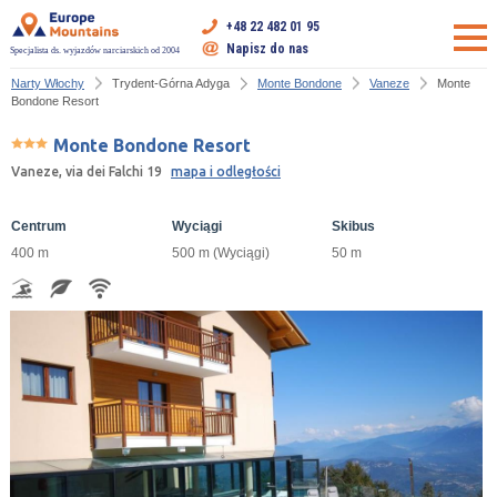
+48 22 482 01 95
Napisz do nas
Specjalista ds. wyjazdów narciarskich od 2004
Narty Włochy
Trydent-Górna Adyga
Monte Bondone
Vaneze
Monte
Bondone Resort
Monte Bondone Resort
Vaneze, via dei Falchi 19
mapa i odległości
Centrum
Wyciągi
Skibus
400 m
500 m (Wyciągi)
50 m