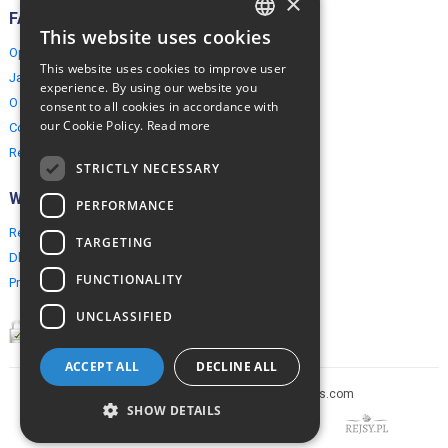
×
FAQ
This website uses cookies
ENGLISH
Opinie naszych klientów
This website uses cookies to improve user
Jak rezerwować?
POLISH
experience. By using our website you
O EuropeMountains.com
consent to all cookies in accordance with
our Cookie Policy.
Read more
Cookies, Prywatność, Bezpieczeństwo
Regulamin
STRICTLY NECESSARY
Współpraca
PERFORMANCE
Rezerwacja grupowa
TARGETING
Dla agentów turystycznych
FUNCTIONALITY
Program partnerski
UNCLASSIFIED
ACCEPT ALL
DECLINE ALL
Copyright © 2005-2026 europe-mountains.com
SHOW DETAILS