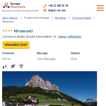
+48 22 482 01 95
Napisz do nas
Specjalista ds. wyjazdów narciarskich od 2004
Narty Włochy
Trydent-Górna Adyga
Alta Badia
Corvara in Badia
Miramonti
Miramonti
Corvara in Badia, Strada Sassongher, 34
mapa i odległości
SPRAWDŹ CENY
Centrum
Wyciągi
Skibus
400 m
1 km (Wyciągi)
20 m