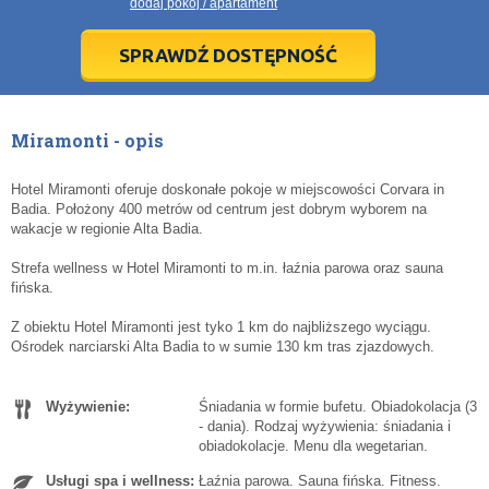
dodaj pokój / apartament
28
28
29
29
30
30
1
1
2
2
3
3
4
4
5
5
6
6
7
7
8
8
9
9
10
10
11
11
SPRAWDŹ DOSTĘPNOŚĆ
dziś
dziś
wyczyść
wyczyść
Cl
Cl
Miramonti - opis
Hotel Miramonti oferuje doskonałe pokoje w miejscowości Corvara in
Badia. Położony 400 metrów od centrum jest dobrym wyborem na
wakacje w regionie Alta Badia.
Strefa wellness w Hotel Miramonti to m.in. łaźnia parowa oraz sauna
fińska.
Z obiektu Hotel Miramonti jest tyko 1 km do najbliższego wyciągu.
Ośrodek narciarski Alta Badia to w sumie 130 km tras zjazdowych.
Wyżywienie:
Śniadania w formie bufetu. Obiadokolacja (3
- dania). Rodzaj wyżywienia: śniadania i
obiadokolacje. Menu dla wegetarian.
Usługi spa i wellness:
Łaźnia parowa. Sauna fińska. Fitness.