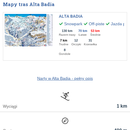
Mapy tras Alta Badia
ALTA BADIA
Snowpark
Off-piste
Jazda po 
130 km
70 km
53 km
Razem trasy
Łatwe
Średnie
7 km
12
31
Trudne
Orczyki
Krzesełka
8
Gondole
Narty w Alta Badia - pełny opis
1 km
Wyciągi