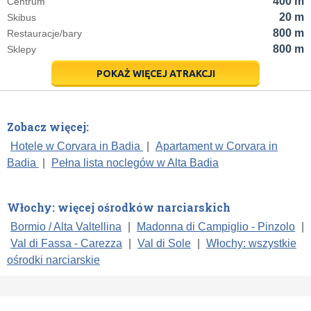
400 m
Centrum
20 m
Skibus
800 m
Restauracje/bary
800 m
Sklepy
POKAŻ WIĘCEJ ATRAKCJI
Zobacz więcej:
Hotele w Corvara in Badia
|
Apartament w Corvara in
Badia
|
Pełna lista noclegów w Alta Badia
Włochy: więcej ośrodków narciarskich
Bormio / Alta Valtellina
|
Madonna di Campiglio - Pinzolo
|
Val di Fassa - Carezza
|
Val di Sole
|
Włochy: wszystkie
ośrodki narciarskie