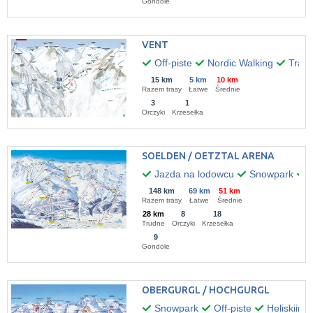
Gondole
VENT
Off-piste
Nordic Walking
Trasy
15 km
5 km
10 km
Razem trasy
Łatwe
Średnie
3
1
Orczyki
Krzesełka
SOELDEN / OETZTAL ARENA
Jazda na lodowcu
Snowpark
O
148 km
69 km
51 km
Razem trasy
Łatwe
Średnie
28 km
8
18
Trudne
Orczyki
Krzesełka
9
Gondole
OBERGURGL / HOCHGURGL
Snowpark
Off-piste
Heliskiing