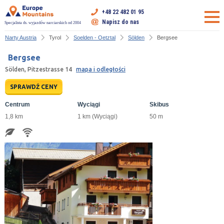
+48 22 482 01 95
Napisz do nas
Specjalista ds. wyjazdów narciarskich od 2004
Narty Austria
Tyrol
Soelden - Oetztal
Sölden
Bergsee
Bergsee
Sölden, Pitzestrasse 14
mapa i odległości
SPRAWDŹ CENY
Centrum
Wyciągi
Skibus
1,8 km
1 km (Wyciągi)
50 m