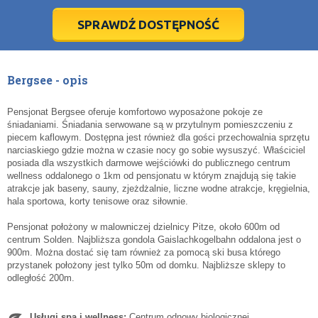
28
28
29
29
30
30
1
1
2
2
3
3
4
4
5
5
6
6
7
7
8
8
9
9
10
10
11
11
SPRAWDŹ DOSTĘPNOŚĆ
dziś
dziś
wyczyść
wyczyść
Cl
Cl
Bergsee - opis
Pensjonat Bergsee oferuje komfortowo wyposażone pokoje ze
śniadaniami. Śniadania serwowane są w przytulnym pomieszczeniu z
piecem kaflowym. Dostępna jest również dla gości przechowalnia sprzętu
narciaskiego gdzie można w czasie nocy go sobie wysuszyć. Właściciel
posiada dla wszystkich darmowe wejściówki do publicznego centrum
wellness oddalonego o 1km od pensjonatu w którym znajdują się takie
atrakcje jak baseny, sauny, zjeżdżalnie, liczne wodne atrakcje, kręgielnia,
hala sportowa, korty tenisowe oraz siłownie.
Pensjonat położony w malowniczej dzielnicy Pitze, około 600m od
centrum Solden. Najbliższa gondola Gaislachkogelbahn oddalona jest o
900m. Można dostać się tam również za pomocą ski busa którego
przystanek położony jest tylko 50m od domku. Najbliższe sklepy to
odległość 200m.
Usługi spa i wellness:
Centrum odnowy biologicznej.