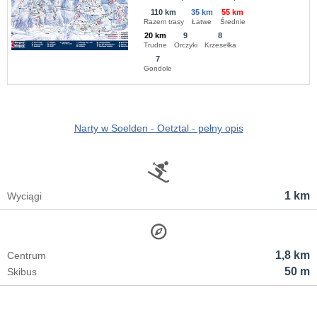
110 km
35 km
55 km
Razem trasy
Łatwe
Średnie
20 km
9
8
Trudne
Orczyki
Krzesełka
7
Gondole
Narty w Soelden - Oetztal - pełny opis
1 km
Wyciągi
1,8 km
Centrum
50 m
Skibus