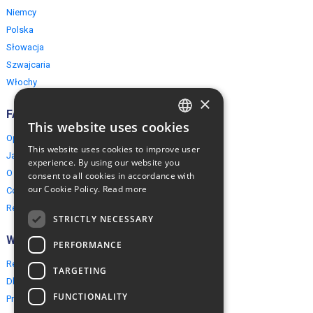
Niemcy
Polska
Słowacja
Szwajcaria
Włochy
×
FAQ
This website uses cookies
ENGLISH
Opinie naszych klientów
This website uses cookies to improve user
Jak rezerwować?
POLISH
experience. By using our website you
O EuropeMountains.com
consent to all cookies in accordance with
our Cookie Policy.
Read more
Cookies, Prywatność, Bezpieczeństwo
Regulamin
STRICTLY NECESSARY
Współpraca
PERFORMANCE
Rezerwacja grupowa
TARGETING
Dla agentów turystycznych
FUNCTIONALITY
Program partnerski