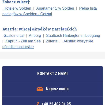
Zobacz więcej:
Hotele w Sölden
|
Apartamenty w Sölden
|
Pełna lista
noclegów w Soelden - Oetztal
Austria: więcej ośrodków narciarskich
Gasteinertal
|
Arlberg
|
Saalbach Hinterglemm Leogang
|
Kaprun - Zell am See
|
Zillertal
|
Austria: wszystkie
ośrodki narciarskie
KONTAKT Z NAMI
Napisz maila
+48 22 482 01 95