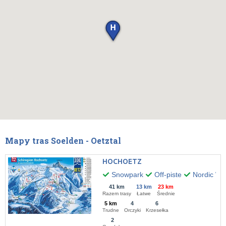
Mapy tras Soelden - Oetztal
HOCHOETZ
Snowpark
Off-piste
Nordic Wal
41 km
13 km
23 km
Razem trasy
Łatwe
Średnie
5 km
4
6
Trudne
Orczyki
Krzesełka
2