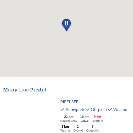
Mapy tras Pitztal
RIFFLSEE
Snowpark
Off-piste
Wspinaczk
22 km
10 km
9 km
Razem trasy
Łatwe
Średnie
3 km
2
3
Trudne
Orczyki
Krzesełka