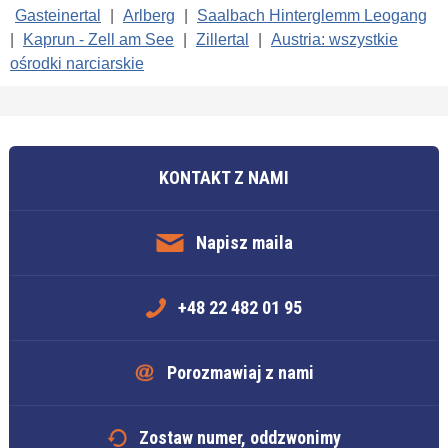
Gasteinertal
|
Arlberg
|
Saalbach Hinterglemm Leogang
|
Kaprun - Zell am See
|
Zillertal
|
Austria: wszystkie
ośrodki narciarskie
KONTAKT Z NAMI
Napisz maila
+48 22 482 01 95
Porozmawiaj z nami
Zostaw numer, oddzwonimy