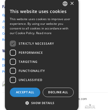
×
FAQ
This website uses cookies
ENGLISH
Opinie naszych klientów
This website uses cookies to improve user
Jak rezerwować?
POLISH
experience. By using our website you
O EuropeMountains.com
consent to all cookies in accordance with
our Cookie Policy.
Read more
Cookies, Prywatność, Bezpieczeństwo
Regulamin
STRICTLY NECESSARY
Współpraca
PERFORMANCE
Rezerwacja grupowa
TARGETING
Dla agentów turystycznych
FUNCTIONALITY
Program partnerski
UNCLASSIFIED
ACCEPT ALL
DECLINE ALL
Copyright © 2005-2026 europe-mountains.com
SHOW DETAILS