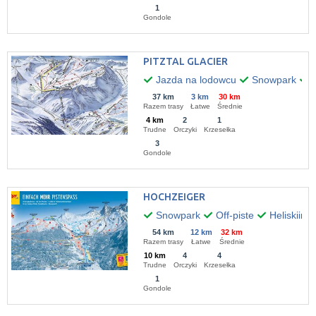
1
Gondole
PITZTAL GLACIER
Jazda na lodowcu
Snowpark
O
37 km
3 km
30 km
Razem trasy
Łatwe
Średnie
4 km
2
1
Trudne
Orczyki
Krzesełka
3
Gondole
HOCHZEIGER
Snowpark
Off-piste
Heliskiing
54 km
12 km
32 km
Razem trasy
Łatwe
Średnie
10 km
4
4
Trudne
Orczyki
Krzesełka
1
Gondole