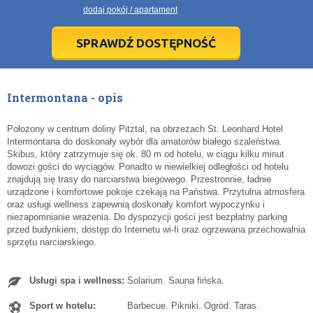
21
21
22
22
23
23
24
24
25
25
26
26
27
27
dodaj pokój / apartament
28
28
29
29
30
30
1
1
2
2
3
3
4
4
5
5
6
6
7
7
8
8
9
9
10
10
11
11
SPRAWDŹ DOSTĘPNOŚĆ
dziś
dziś
wyczyść
wyczyść
Cl
Cl
Intermontana - opis
Położony w centrum doliny Pitztal, na obrzeżach St. Leonhard Hotel
Intermontana do doskonały wybór dla amatorów białego szaleństwa.
Skibus, który zatrzymuje się ok. 80 m od hotelu, w ciągu kilku minut
dowozi gości do wyciągów. Ponadto w niewielkiej odległości od hotelu
znajdują się trasy do narciarstwa biegowego. Przestronnie, ładnie
urządzone i komfortowe pokoje czekają na Państwa. Przytulna atmosfera
oraz usługi wellness zapewnią doskonały komfort wypoczynku i
niezapomnianie wrażenia. Do dyspozycji gości jest bezpłatny parking
przed budynkiem, dostęp do Internetu wi-fi oraz ogrzewana przechowalnia
sprzętu narciarskiego.
Usługi spa i wellness:
Solarium. Sauna fińska.
Sport w hotelu:
Barbecue. Pikniki. Ogród. Taras.