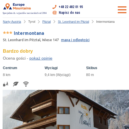
+48 22 482 01 95
Napisz do nas
Specjalista ds. wyjazdów narciarskich od 2004
Narty Austria
Tyrol
Pitztal
St. Leonhard im Pitztal
Intermontana
Intermontana
St. Leonhard im Pitztal, Wiese 147
mapa i odległości
Bardzo dobry
Ocena gości -
pokaż opinie
Centrum
Wyciągi
Skibus
8 km
9,4 km (Wyciągi)
80 m