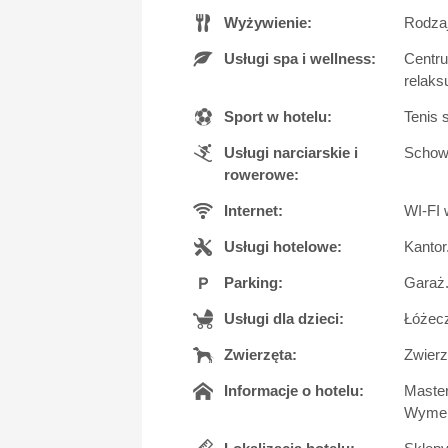
Wyżywienie:
Rodzaj
Usługi spa i wellness:
Centru
relaks
Sport w hotelu:
Tenis 
Usługi narciarskie i
Schowe
rowerowe:
Internet:
WI-FI 
Usługi hotelowe:
Kantor
Parking:
Garaż.
Usługi dla dzieci:
Łóżecz
Zwierzęta:
Zwierz
Informacje o hotelu:
Master
Wymeld