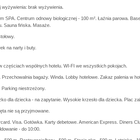
 wyżywienia: brak wyżywienia.
m SPA. Centrum odnowy biologicznej - 100 m². Łaźnia parowa. Basen
u. Sauna fińska. Masaże.
stołowy.
k na narty i buty.
w częściach wspólnych hotelu. WI-FI we wszystkich pokojach.
. Przechowalnia bagaży. Winda. Lobby hotelowe. Zakaz palenia w hot
 Parking niestrzeżony.
ko dla dziecka - na zapytanie. Wysokie krzesło dla dziecka. Plac za
ęta nie są przyjmowane.
card. Visa. Gotówka. Karty debetowe. American Express. Diners Clu
owanie - do 10:00.