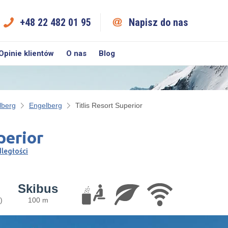
+48 22 482 01 95
Napisz do nas
Opinie klientów
O nas
Blog
lberg
Engelberg
Titlis Resort Superior
perior
dległości
Skibus
)
100 m