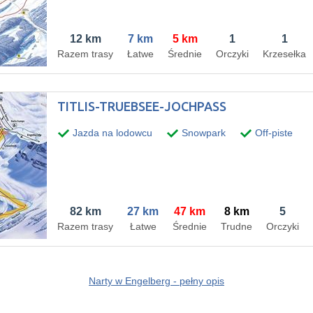
12 km
7 km
5 km
1
1
Razem trasy
Łatwe
Średnie
Orczyki
Krzesełka
TITLIS-TRUEBSEE-JOCHPASS
Jazda na lodowcu
Snowpark
Off-piste
82 km
27 km
47 km
8 km
5
Razem trasy
Łatwe
Średnie
Trudne
Orczyki
Narty w Engelberg - pełny opis