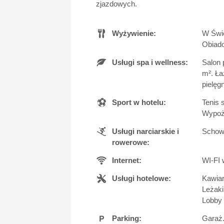
zjazdowych.
Wyżywienie:
W Świę
Obiado
Usługi spa i wellness:
Salon 
m². Ła
pielęg
Sport w hotelu:
Tenis 
Wypoży
Usługi narciarskie i
Schowe
rowerowe:
Internet:
WI-FI 
Usługi hotelowe:
Kawiar
Leżaki
Lobby 
Parking:
Garaż.