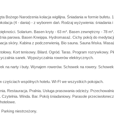
ta Bożego Narodzenia kolacja wigilijna. Śniadania w formie bufetu. 1
kolacja (4 - dania) - z wyborem dań. Rodzaj wyżywienia: śniadania i 
piękności. Solarium. Basen kryty - 63 m². Basen zewnętrzny - 78 m²
źnia parowa. Basen Kneippa. Hydromasaż. Cichy pokój do medytacji 
nacja skóry. Kabina z podczerwienią. Bio sauna. Sauna fińska. Masaż
stołowy. Kort tenisowy. Bilard. Ogród. Taras. Program rozrywkowy. P
czalnia sanek. Wypożyczalnia rowerów elektrycznych.
k na narty i buty. Wynajem rowerów. Schowek na rowery. Schowek 
w częściach wspólnych hotelu. WI-FI we wszystkich pokojach.
nia. Restauracja. Pralnia. Usługa prasowania odzieży. Przechowalni
. Czytelnia. Winda. Bar. Pokój śniadaniowy. Parasole przeciwsłoneczn
hotelowe.
 Parking niestrzeżony.