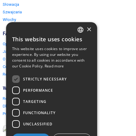
Słowacja
Szwajcaria
Włochy
×
FAQ
This website uses cookies
ENGLISH
Opinie naszych klientów
This website uses cookies to improve user
Jak rezerwować?
POLISH
experience. By using our website you
O EuropeMountains.com
consent to all cookies in accordance with
our Cookie Policy.
Read more
Cookies, Prywatność, Bezpieczeństwo
Regulamin
STRICTLY NECESSARY
Współpraca
PERFORMANCE
Rezerwacja grupowa
TARGETING
Dla agentów turystycznych
FUNCTIONALITY
Program partnerski
UNCLASSIFIED