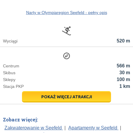
Narty w Olympiaregion Seefeld - pełny opis
520 m
Wyciągi
566 m
Centrum
30 m
Skibus
100 m
Sklepy
1 km
Stacja PKP
POKAŻ WIĘCEJ ATRAKCJI
Zobacz więcej:
Zakwaterowanie w Seefeld
|
Apartamenty w Seefeld
|