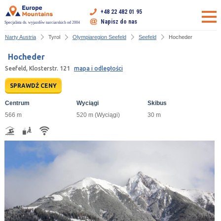
+48 22 482 01 95
Napisz do nas
Specjalista ds. wyjazdów narciarskich od 2004
Narty Austria
Tyrol
Olympiaregion Seefeld
Seefeld
Hocheder
Hocheder
Seefeld, Klosterstr. 121
mapa i odległości
SPRAWDŹ CENY
Centrum
Wyciągi
Skibus
566 m
520 m (Wyciągi)
30 m