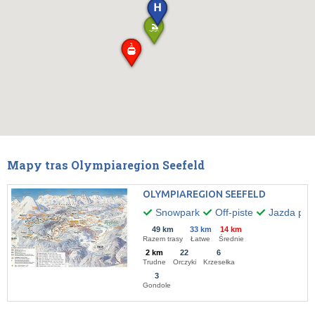
Mapy tras Olympiaregion Seefeld
OLYMPIAREGION SEEFELD
Snowpark
Off-piste
Jazda po 
49 km
33 km
14 km
Razem trasy
Łatwe
Średnie
2 km
22
6
Trudne
Orczyki
Krzesełka
3
Gondole