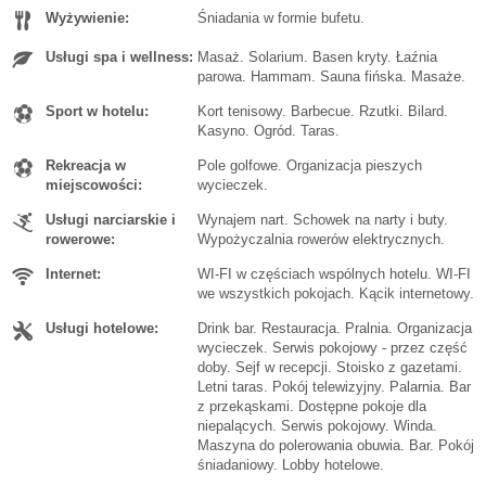
Wyżywienie:
Śniadania w formie bufetu.
Usługi spa i wellness:
Masaż. Solarium. Basen kryty. Łaźnia
parowa. Hammam. Sauna fińska. Masaże.
Sport w hotelu:
Kort tenisowy. Barbecue. Rzutki. Bilard.
Kasyno. Ogród. Taras.
Rekreacja w
Pole golfowe. Organizacja pieszych
miejscowości:
wycieczek.
Usługi narciarskie i
Wynajem nart. Schowek na narty i buty.
rowerowe:
Wypożyczalnia rowerów elektrycznych.
Internet:
WI-FI w częściach wspólnych hotelu. WI-FI
we wszystkich pokojach. Kącik internetowy.
Usługi hotelowe:
Drink bar. Restauracja. Pralnia. Organizacja
wycieczek. Serwis pokojowy - przez część
doby. Sejf w recepcji. Stoisko z gazetami.
Letni taras. Pokój telewizyjny. Palarnia. Bar
z przekąskami. Dostępne pokoje dla
niepalących. Serwis pokojowy. Winda.
Maszyna do polerowania obuwia. Bar. Pokój
śniadaniowy. Lobby hotelowe.