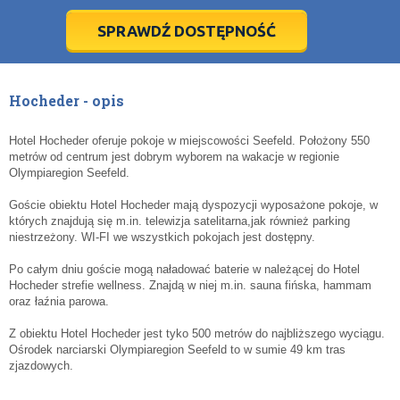
28
28
29
29
30
30
1
1
2
2
3
3
4
4
5
5
6
6
7
7
8
8
9
9
10
10
11
11
SPRAWDŹ DOSTĘPNOŚĆ
dziś
dziś
wyczyść
wyczyść
Cl
Cl
Hocheder - opis
Hotel Hocheder oferuje pokoje w miejscowości Seefeld. Położony 550
metrów od centrum jest dobrym wyborem na wakacje w regionie
Olympiaregion Seefeld.
Goście obiektu Hotel Hocheder mają dyspozycji wyposażone pokoje, w
których znajdują się m.in. telewizja satelitarna,jak również parking
niestrzeżony. WI-FI we wszystkich pokojach jest dostępny.
Po całym dniu goście mogą naładować baterie w należącej do Hotel
Hocheder strefie wellness. Znajdą w niej m.in. sauna fińska, hammam
oraz łaźnia parowa.
Z obiektu Hotel Hocheder jest tyko 500 metrów do najbliższego wyciągu.
Ośrodek narciarski Olympiaregion Seefeld to w sumie 49 km tras
zjazdowych.