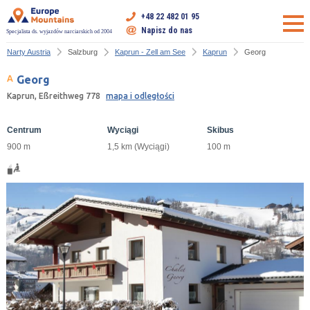
+48 22 482 01 95
Napisz do nas
Specjalista ds. wyjazdów narciarskich od 2004
Narty Austria
Salzburg
Kaprun - Zell am See
Kaprun
Georg
Georg
Kaprun, Eßreithweg 778
mapa i odległości
Centrum
Wyciągi
Skibus
900 m
1,5 km (Wyciągi)
100 m