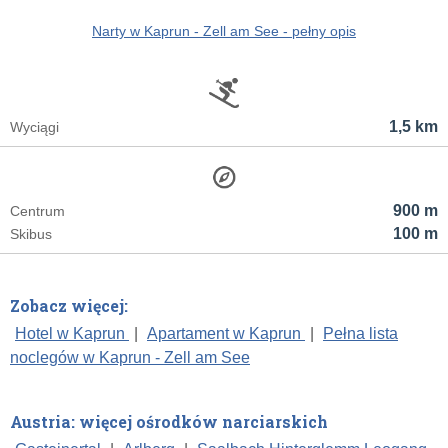
Narty w Kaprun - Zell am See - pełny opis
1,5 km
Wyciągi
900 m
Centrum
100 m
Skibus
Zobacz więcej:
Hotel w Kaprun
|
Apartament w Kaprun
|
Pełna lista
noclegów w Kaprun - Zell am See
Austria: więcej ośrodków narciarskich