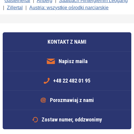
Gasteinertal
|
Arlberg
|
Saalbach Hinterglemm Leogang
|
Zillertal
|
Austria: wszystkie ośrodki narciarskie
KONTAKT Z NAMI
Napisz maila
+48 22 482 01 95
Porozmawiaj z nami
Zostaw numer, oddzwonimy