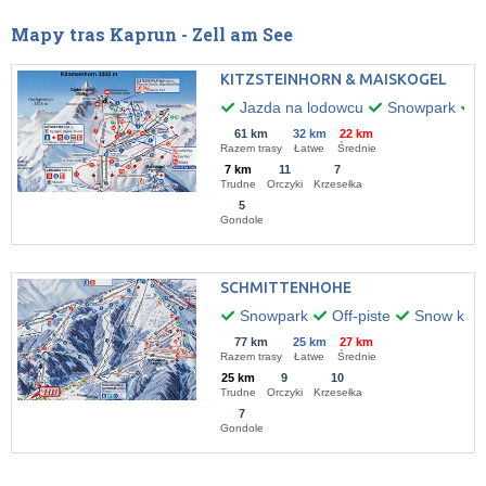
Mapy tras Kaprun - Zell am See
KITZSTEINHORN & MAISKOGEL
Jazda na lodowcu
Snowpark
O
61 km
32 km
22 km
Razem trasy
Łatwe
Średnie
7 km
11
7
Trudne
Orczyki
Krzesełka
5
Gondole
SCHMITTENHOHE
Snowpark
Off-piste
Snow kitin
77 km
25 km
27 km
Razem trasy
Łatwe
Średnie
25 km
9
10
Trudne
Orczyki
Krzesełka
7
Gondole