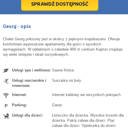
5
5
6
6
7
7
8
8
9
9
10
10
11
11
SPRAWDŹ DOSTĘPNOŚĆ
dziś
dziś
wyczyść
wyczyść
Cl
Cl
Georg - opis
Chalet Georg położony jest w okolicy z pięknymi krajobrazami. Oferuje
komfortowo wyposażone apartamenty dla gości o wysokich
wymaganiach. W oddalonym o zaledwie 900 m centrum Kaprun znajduje
się wiele sklepów i lokali rozrywkowych.
Usługi spa i wellness:
Sauna fińska.
Usługi narciarskie i
Suszarka na buty.
rowerowe:
Internet:
Internet kablowy we wszystkich pokojach.
Parking:
Garaż.
Usługi dla dzieci:
Łóżeczko dla dziecka. Wysokie krzesło dla
dziecka. Pokój zabaw dla dzieci. Plac
zabaw dla dzieci. Opiekunka do dzieci.