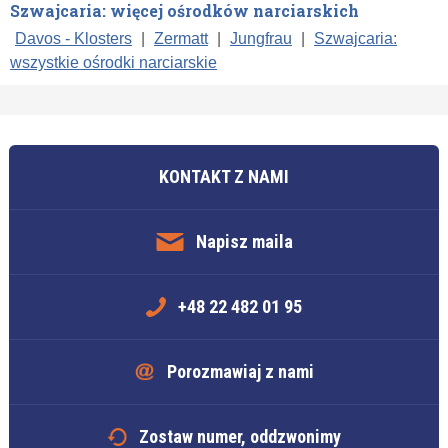
Szwajcaria: więcej ośrodków narciarskich
Davos - Klosters
|
Zermatt
|
Jungfrau
|
Szwajcaria:
wszystkie ośrodki narciarskie
KONTAKT Z NAMI
Napisz maila
+48 22 482 01 95
Porozmawiaj z nami
Zostaw numer, oddzwonimy