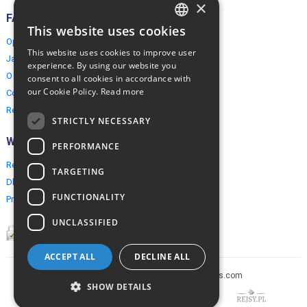
×
FAQ
This website uses cookies
ENGLISH
Opinie naszych klientów
This website uses cookies to improve user
Jak rezerwować?
POLISH
experience. By using our website you
O EuropeMountains.com
consent to all cookies in accordance with
our Cookie Policy.
Read more
Cookies, Prywatność, Bezpieczeństwo
Regulamin
STRICTLY NECESSARY
Współpraca
PERFORMANCE
Rezerwacja grupowa
TARGETING
Dla agentów turystycznych
FUNCTIONALITY
Program partnerski
UNCLASSIFIED
ACCEPT ALL
DECLINE ALL
Copyright © 2005-2026 europe-mountains.com
SHOW DETAILS