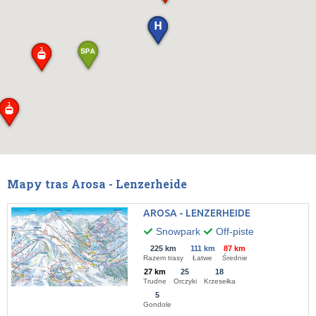
Mapy tras Arosa - Lenzerheide
AROSA - LENZERHEIDE
Snowpark
Off-piste
225 km
111 km
87 km
Razem trasy
Łatwe
Średnie
27 km
25
18
Trudne
Orczyki
Krzesełka
5
Gondole