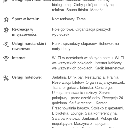
biologicznej. Cichy pokój do medytacji i
relaksu. Sauna fińska. Masaże.
Sport w hotelu:
Kort tenisowy. Taras.
Rekreacja w
Pole golfowe. Organizacja pieszych
miejscowości:
wycieczek.
Usługi narciarskie i
Punkt sprzedaży skipasów. Schowek na
rowerowe:
narty i buty.
Internet:
WI-FI w częściach wspólnych hotelu. WI-FI
we wszystkich pokojach. Internet kablowy
we wszystkich pokojach. Kącik internetowy.
Usługi hotelowe:
Jadalnia. Drink bar. Restauracja. Pralnia.
Rezerwacja biletów. Organizacja wycieczek.
Transfer gości z lotniska. Concierge.
Usługa prasowania odzieży. Serwis
pokojowy - przez część doby. Recepcja 24-
godzinna. Sejf w recepcji. Kantor.
Przechowalnia bagaży. Stoisko z gazetami.
Biblioteka. Lounge. Sala konferencyjna.
Sala bankietowa. Bankomat. Pokoje dla
niepalących. Maszyna z napojami.