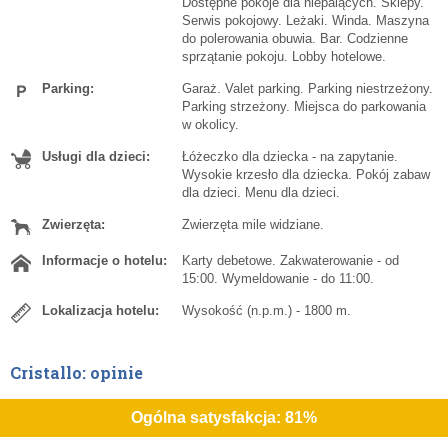
Dostępne pokoje dla niepalących. Sklepy.
Serwis pokojowy. Leżaki. Winda. Maszyna
do polerowania obuwia. Bar. Codzienne
sprzątanie pokoju. Lobby hotelowe.
Parking:
Garaż. Valet parking. Parking niestrzeżony.
Parking strzeżony. Miejsca do parkowania
w okolicy.
Usługi dla dzieci:
Łóżeczko dla dziecka - na zapytanie.
Wysokie krzesło dla dziecka. Pokój zabaw
dla dzieci. Menu dla dzieci.
Zwierzęta:
Zwierzęta mile widziane.
Informacje o hotelu:
Karty debetowe. Zakwaterowanie - od
15:00. Wymeldowanie - do 11:00.
Lokalizacja hotelu:
Wysokość (n.p.m.) - 1800 m.
Cristallo: opinie
Ogólna satysfakcja: 81%