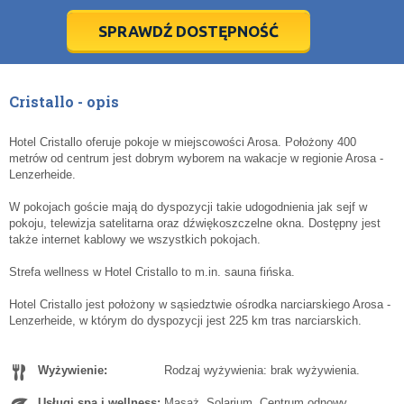
28
28
29
29
30
30
1
1
2
2
3
3
4
4
5
5
6
6
7
7
8
8
9
9
10
10
11
11
SPRAWDŹ DOSTĘPNOŚĆ
dziś
dziś
wyczyść
wyczyść
Cl
Cl
Cristallo - opis
Hotel Cristallo oferuje pokoje w miejscowości Arosa. Położony 400
metrów od centrum jest dobrym wyborem na wakacje w regionie Arosa -
Lenzerheide.
W pokojach goście mają do dyspozycji takie udogodnienia jak sejf w
pokoju, telewizja satelitarna oraz dźwiękoszczelne okna. Dostępny jest
także internet kablowy we wszystkich pokojach.
Strefa wellness w Hotel Cristallo to m.in. sauna fińska.
Hotel Cristallo jest położony w sąsiedztwie ośrodka narciarskiego Arosa -
Lenzerheide, w którym do dyspozycji jest 225 km tras narciarskich.
Wyżywienie:
Rodzaj wyżywienia: brak wyżywienia.
Usługi spa i wellness:
Masaż. Solarium. Centrum odnowy