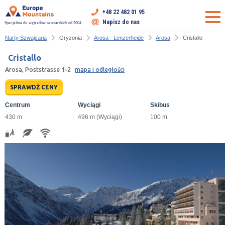
+48 22 482 01 95
Napisz do nas
Specjalista ds. wyjazdów narciarskich od 2004
Narty Szwajcaria
Gryzonia
Arosa - Lenzerheide
Arosa
Cristallo
Cristallo
Arosa, Poststrasse 1-2
mapa i odległości
SPRAWDŹ CENY
Centrum
Wyciągi
Skibus
430 m
496 m (Wyciągi)
100 m