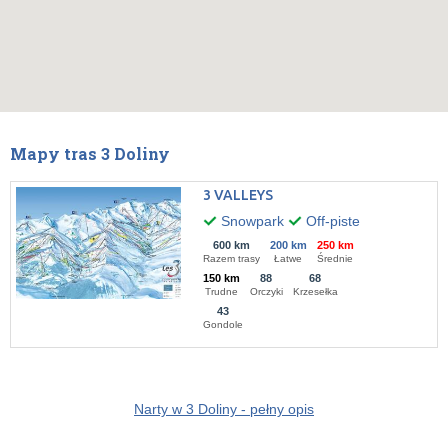
Mapy tras 3 Doliny
3 VALLEYS
Snowpark
Off-piste
600 km
200 km
250 km
Razem trasy
Łatwe
Średnie
150 km
88
68
Trudne
Orczyki
Krzesełka
43
Gondole
Narty w 3 Doliny - pełny opis