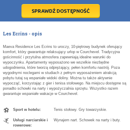
28
28
29
29
30
30
1
1
2
2
3
3
4
4
5
5
6
6
7
7
8
8
9
9
10
10
11
11
SPRAWDŹ DOSTĘPNOŚĆ
dziś
dziś
wyczyść
wyczyść
Cl
Cl
Les Ecrins - opis
Maeva Residence Les Ecrins to uroczy, 10-piętrowy budynek oferujący
komfort, który gwarantuje relaksujący urlop w Courchevel. Tradycyjna
gościnność i przytulna atmosfera zapewniają idealne warunki do
wypoczynku. Apartamenty wyposażono we wszelkie niezbędne
udogodnienia, które tworzą odprężający, pełen komfortu nastrój. Poza
wygodnymi noclegami w studiach z pełnym wyposażeniem atrakcją
pobytu tutaj są wspaniałe widoki doliny. Można tu także aktywnie
wypocząć, korzystając z gier i tenisa stołowego. Na miejscu dostępne są
ponadto schowki na narty i wypożyczalnia sprzętu. Wszystko razem
gwarantuje wspaniałe wakacje w Courchevel.
Sport w hotelu:
Tenis stołowy. Gry towarzyskie.
Usługi narciarskie i
Wynajem nart. Schowek na narty i buty.
rowerowe: