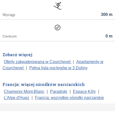
300 m
Wyciągi
0 m
Centrum
Zobacz więcej:
Oferty zakwaterowana w Courchevel
|
Apartamenty w
Courchevel
|
Pełna lista noclegów w 3 Doliny
Francja: więcej ośrodków narciarskich
Chamonix Mont-Blanc
|
Paradiski
|
Espace Killy
|
L'Alpe d'Huez
|
Francja: wszystkie ośrodki narciarskie