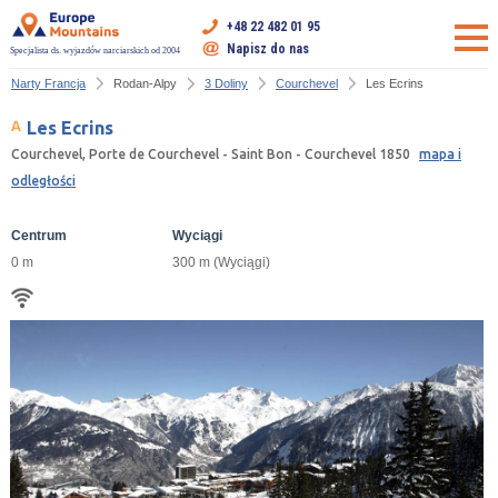
+48 22 482 01 95
Napisz do nas
Specjalista ds. wyjazdów narciarskich od 2004
Narty Francja
Rodan-Alpy
3 Doliny
Courchevel
Les Ecrins
Les Ecrins
Courchevel, Porte de Courchevel - Saint Bon - Courchevel 1850
mapa i
odległości
Centrum
Wyciągi
0 m
300 m (Wyciągi)