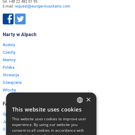
tel. +48 22 482 01 95
E-mail:
request@europe-mountains.com
Narty w Alpach
Austria
Czechy
Niemcy
Polska
Słowacja
Szwajcaria
Włochy
×
FAQ
This website uses cookies
ENGLISH
Opinie naszych klientów
This website uses cookies to improve user
Jak rezerwować?
POLISH
experience. By using our website you
O EuropeMountains.com
consent to all cookies in accordance with