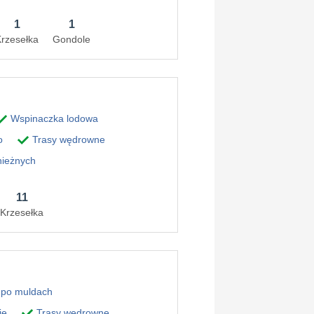
1
1
rzesełka
Gondole
Wspinaczka lodowa
o
Trasy wędrowne
nieżnych
11
Krzesełka
po muldach
ie
Trasy wędrowne