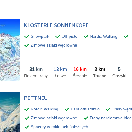
KLOSTERLE SONNENKOPF
Snowpark
Off-piste
Nordic Walking
T
Zimowe szlaki wędrowne
31 km
13 km
16 km
2 km
5
Razem trasy
Łatwe
Średnie
Trudne
Orczyki
PETTNEU
Nordic Walking
Paralotniarstwo
Trasy węd
Zimowe szlaki wędrowne
Trasy narciarstwa bie
Spacery w rakietach śnieżnych