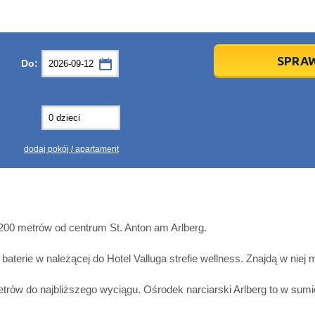
ń
ń
2026
2026
SPRA
Do:
z
z
Pt
Pt
So
So
Nd
Nd
4
4
5
5
6
6
0
0
11
11
12
12
13
13
7
7
18
18
19
19
20
20
4
4
25
25
26
26
27
27
dodaj pokój / apartament
2
2
3
3
4
4
9
9
10
10
11
11
zyść
zyść
Close
Close
 200 metrów od centrum St. Anton am Arlberg.
terie w należącej do Hotel Valluga strefie wellness. Znajdą w niej m
metrów do najbliższego wyciągu. Ośrodek narciarski Arlberg to w sum