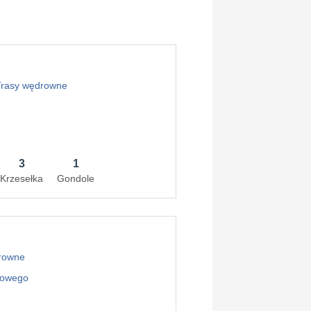
rasy wędrowne
3
1
Krzesełka
Gondole
rowne
gowego