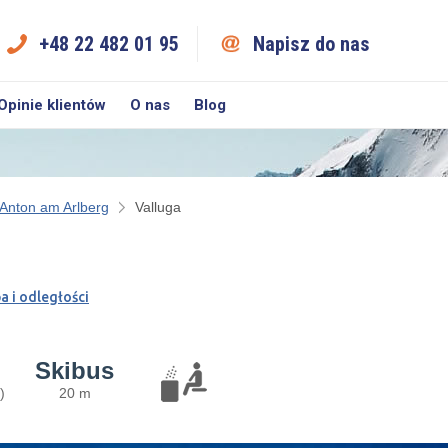
+48 22 482 01 95
Napisz do nas
Opinie klientów
O nas
Blog
 Anton am Arlberg
Valluga
a i odległości
Skibus
)
20 m