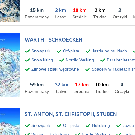
15 km
3 km
10 km
2 km
2
Razem trasy
Łatwe
Średnie
Trudne
Orczyki
K
WARTH - SCHROECKEN
Snowpark
Off-piste
Jazda po muldach
Snow kiting
Nordic Walking
Paralotniarstw
Zimowe szlaki wędrowne
Spacery w rakietach ś
59 km
32 km
17 km
10 km
4
Razem trasy
Łatwe
Średnie
Trudne
Orczyki
ST. ANTON, ST. CHRISTOPH, STUBEN
Snowpark
Off-piste
Heliskiing
Jazda 
Wspinaczka lodowa
Nordic Walking
Jaskin