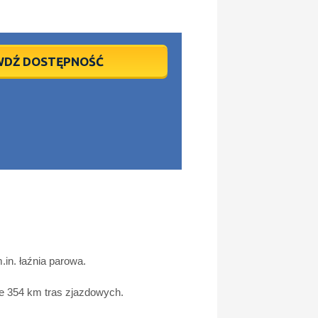
WDŹ DOSTĘPNOŚĆ
.in. łaźnia parowa.
ie 354 km tras zjazdowych.