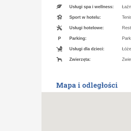
Usługi spa i wellness:
Łaźn
Sport w hotelu:
Teni
Usługi hotelowe:
Rest
Parking:
Park
Usługi dla dzieci:
Łóże
Zwierzęta:
Zwie
Mapa i odległości