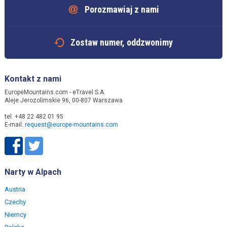
Porozmawiaj z nami
Zostaw numer, oddzwonimy
Kontakt z nami
EuropeMountains.com - eTravel S.A.
Aleje Jerozolimskie 96, 00-807 Warszawa
tel. +48 22 482 01 95
E-mail:
request@europe-mountains.com
Narty w Alpach
Austria
Czechy
Niemcy