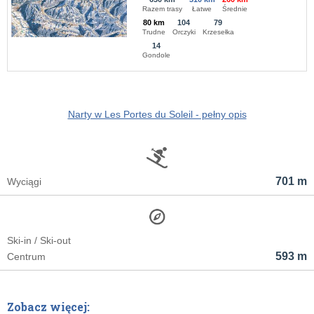
Razem trasy
Łatwe
Średnie
80 km
104
79
Trudne
Orczyki
Krzesełka
14
Gondole
Narty w Les Portes du Soleil - pełny opis
701 m
Wyciągi
Ski-in / Ski-out
593 m
Centrum
Zobacz więcej: