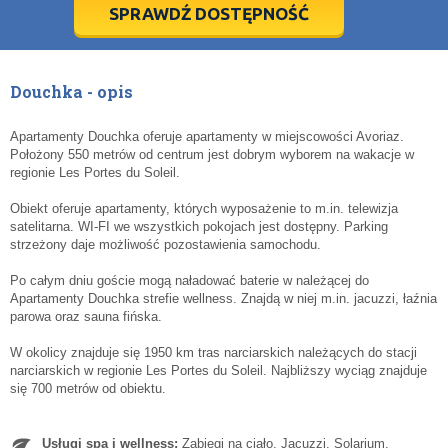
5
5
6
6
7
7
8
8
9
9
10
10
11
11
SPRAWDŹ DOSTĘPNOŚĆ
dziś
dziś
wyczyść
wyczyść
Cl
Cl
Douchka - opis
Apartamenty Douchka oferuje apartamenty w miejscowości Avoriaz.
Położony 550 metrów od centrum jest dobrym wyborem na wakacje w
regionie Les Portes du Soleil.
Obiekt oferuje apartamenty, których wyposażenie to m.in. telewizja
satelitarna. WI-FI we wszystkich pokojach jest dostępny. Parking
strzeżony daje możliwość pozostawienia samochodu.
Po całym dniu goście mogą naładować baterie w należącej do
Apartamenty Douchka strefie wellness. Znajdą w niej m.in. jacuzzi, łaźnia
parowa oraz sauna fińska.
W okolicy znajduje się 1950 km tras narciarskich należących do stacji
narciarskich w regionie Les Portes du Soleil. Najbliższy wyciąg znajduje
się 700 metrów od obiektu.
Usługi spa i wellness:
Zabiegi na ciało. Jacuzzi. Solarium.