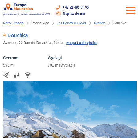
+48 22 482 01 95
Napisz do nas
Specjalista ds. wyjazdów narciarskich od 2004
Narty Francja
Rodan-Alpy
Les Portes du Soleil
Avoriaz
Douchka
Douchka
Avoriaz, 90 Rue du Douchka, Elinka
mapa i odległości
Centrum
Wyciągi
593 m
701 m (Wyciągi)