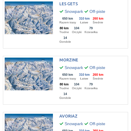
LES GETS
Snowpark
Off-piste
650 km
310 km
260 km
Razem trasy
Łatwe
Średnie
80 km
104
79
Trudne
Orczyki
Krzesełka
14
Gondole
MORZINE
Snowpark
Off-piste
650 km
310 km
260 km
Razem trasy
Łatwe
Średnie
80 km
104
79
Trudne
Orczyki
Krzesełka
14
Gondole
AVORIAZ
Snowpark
Off-piste
650 km
310 km
260 km