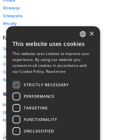
Polska
Słowacja
Szwajcaria
Włochy
×
FAQ
This website uses cookies
ENGLISH
Opinie naszych klientów
This website uses cookies to improve user
Jak rezerwować?
POLISH
experience. By using our website you
O EuropeMountains.com
consent to all cookies in accordance with
our Cookie Policy.
Read more
Cookies, Prywatność, Bezpieczeństwo
Regulamin
STRICTLY NECESSARY
Współpraca
PERFORMANCE
Rezerwacja grupowa
TARGETING
Dla agentów turystycznych
FUNCTIONALITY
Program partnerski
UNCLASSIFIED