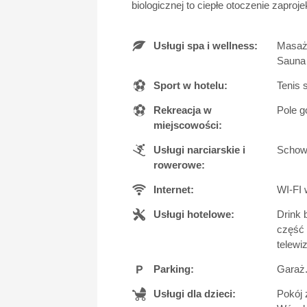
biologicznej to ciepłe otoczenie zapro
Usługi spa i wellness:
Masaż.
Sauna 
Sport w hotelu:
Tenis 
Rekreacja w
Pole g
miejscowości:
Usługi narciarskie i
Schowe
rowerowe:
Internet:
WI-FI 
Usługi hotelowe:
Drink 
część 
telewi
Parking:
Garaż.
Usługi dla dzieci:
Pokój 