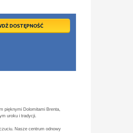
WDŹ DOSTĘPNOŚĆ
ym pięknymi Dolomitami Brenta,
m uroku i tradycji.
oczuciu. Nasze centrum odnowy