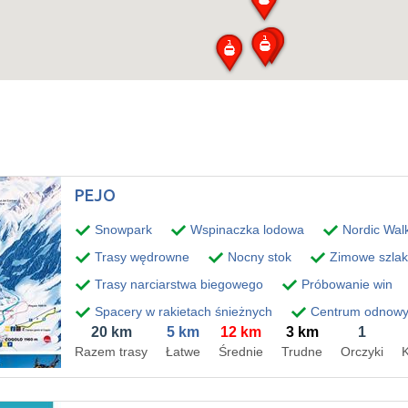
PEJO
Snowpark
Wspinaczka lodowa
Nordic Wal
Trasy wędrowne
Nocny stok
Zimowe szlak
Trasy narciarstwa biegowego
Próbowanie win
Spacery w rakietach śnieżnych
Centrum odnowy 
20 km
5 km
12 km
3 km
1
Razem trasy
Łatwe
Średnie
Trudne
Orczyki
K