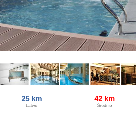
25 km
42 km
Łatwe
Średnie