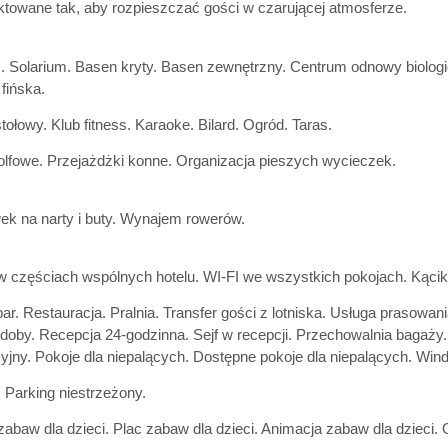
jektowane tak, aby rozpieszczać gości w czarującej atmosferze.
 Solarium. Basen kryty. Basen zewnętrzny. Centrum odnowy biologicz
fińska.
stołowy. Klub fitness. Karaoke. Bilard. Ogród. Taras.
olfowe. Przejażdżki konne. Organizacja pieszych wycieczek.
k na narty i buty. Wynajem rowerów.
w częściach wspólnych hotelu. WI-FI we wszystkich pokojach. Kącik 
bar. Restauracja. Pralnia. Transfer gości z lotniska. Usługa prasowa
doby. Recepcja 24-godzinna. Sejf w recepcji. Przechowalnia bagaży. 
zyjny. Pokoje dla niepalących. Dostępne pokoje dla niepalących. Wind
 Parking niestrzeżony.
zabaw dla dzieci. Plac zabaw dla dzieci. Animacja zabaw dla dzieci. O