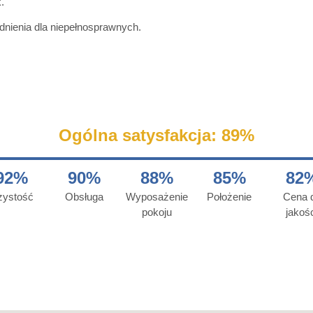
.
nienia dla niepełnosprawnych.
Ogólna satysfakcja: 89%
92%
90%
88%
85%
82
zystość
Obsługa
Wyposażenie
Położenie
Cena 
pokoju
jakoś