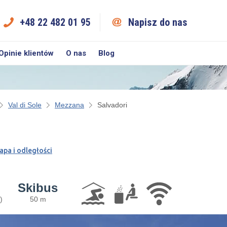
+48 22 482 01 95
Napisz do nas
Opinie klientów
O nas
Blog
Val di Sole
Mezzana
Salvadori
apa i odległości
Skibus
)
50 m