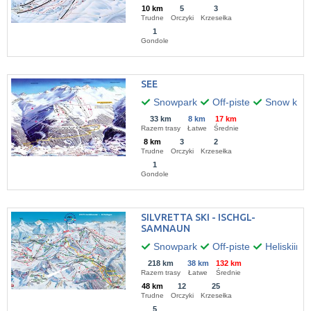
10 km
5
3
Trudne
Orczyki
Krzesełka
1
Gondole
SEE
Snowpark
Off-piste
Snow kitin
33 km
8 km
17 km
Razem trasy
Łatwe
Średnie
8 km
3
2
Trudne
Orczyki
Krzesełka
1
Gondole
SILVRETTA SKI - ISCHGL-
SAMNAUN
Snowpark
Off-piste
Heliskiing
218 km
38 km
132 km
Razem trasy
Łatwe
Średnie
48 km
12
25
Trudne
Orczyki
Krzesełka
5