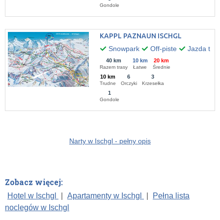
Gondole
KAPPL PAZNAUN ISCHGL
Snowpark
Off-piste
Jazda to
40 km
10 km
20 km
Razem trasy
Łatwe
Średnie
10 km
6
3
Trudne
Orczyki
Krzesełka
1
Gondole
Narty w Ischgl - pełny opis
Zobacz więcej:
Hotel w Ischgl
|
Apartamenty w Ischgl
|
Pełna lista
noclegów w Ischgl