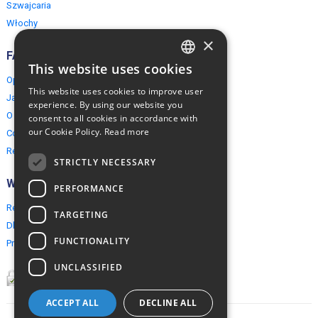
Szwajcaria
Włochy
×
FAQ
This website uses cookies
ENGLISH
Opinie naszych klientów
This website uses cookies to improve user
Jak rezerwować?
POLISH
experience. By using our website you
O EuropeMountains.com
consent to all cookies in accordance with
our Cookie Policy.
Read more
Cookies, Prywatność, Bezpieczeństwo
Regulamin
STRICTLY NECESSARY
Współpraca
PERFORMANCE
Rezerwacja grupowa
TARGETING
Dla agentów turystycznych
FUNCTIONALITY
Program partnerski
UNCLASSIFIED
ACCEPT ALL
DECLINE ALL