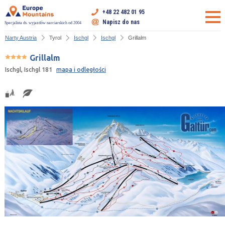
+48 22 482 01 95
Napisz do nas
Specjalista ds. wyjazdów narciarskich od 2004
Narty Austria
Tyrol
Ischgl
Ischgl
Grillalm
Grillalm
Ischgl, Ischgl 181
mapa i odległości