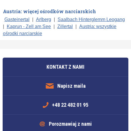
Austria: więcej ośrodków narciarskich
Gasteinertal
|
Arlberg
|
Saalbach Hinterglemm Leogang
|
Kaprun - Zell am See
|
Zillertal
|
Austria: wszystkie
ośrodki narciarskie
KONTAKT Z NAMI
Napisz maila
+48 22 482 01 95
Porozmawiaj z nami