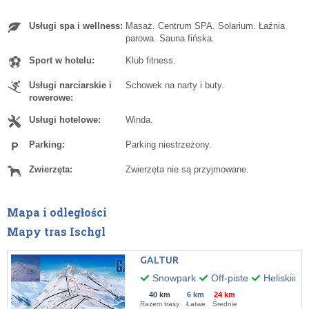
Usługi spa i wellness:
Masaż. Centrum SPA. Solarium. Łaźnia
parowa. Sauna fińska.
Sport w hotelu:
Klub fitness.
Usługi narciarskie i
Schowek na narty i buty.
rowerowe:
Usługi hotelowe:
Winda.
Parking:
Parking niestrzeżony.
Zwierzęta:
Zwierzęta nie są przyjmowane.
Mapa i odległości
Mapy tras Ischgl
GALTUR
Snowpark
Off-piste
Heliskiing
40 km
6 km
24 km
Razem trasy
Łatwe
Średnie