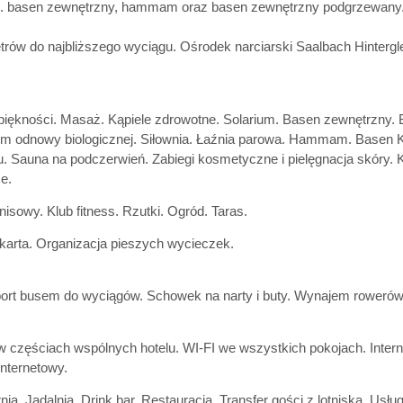
.in. basen zewnętrzny, hammam oraz basen zewnętrzny podgrzewany
metrów do najbliższego wyciągu. Ośrodek narciarski Saalbach Hinte
piękności. Masaż. Kąpiele zdrowotne. Solarium. Basen zewnętrzny
m odnowy biologicznej. Siłownia. Łaźnia parowa. Hammam. Basen Kn
u. Sauna na podczerwień. Zabiegi kosmetyczne i pielęgnacja skóry. 
e.
enisowy. Klub fitness. Rzutki. Ogród. Taras.
 karta. Organizacja pieszych wycieczek.
ort busem do wyciągów. Schowek na narty i buty. Wynajem rowerów. O
w częściach wspólnych hotelu. WI-FI we wszystkich pokojach. Inter
internetowy.
nia. Jadalnia. Drink bar. Restauracja. Transfer gości z lotniska. Usł