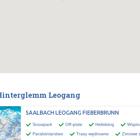
 Hinterglemm Leogang
SAALBACH LEOGANG FIEBERBRUNN
Snowpark
Off-piste
Heliskiing
Wspin
Paralotniarstwo
Trasy wędrowne
Zimowe s