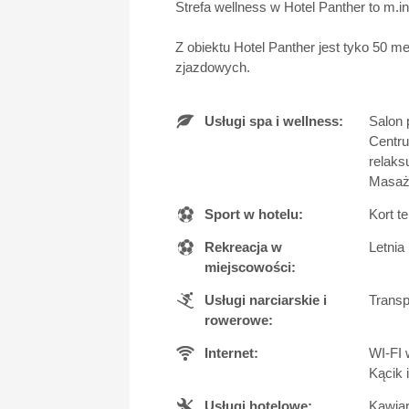
Strefa wellness w Hotel Panther to m
Z obiektu Hotel Panther jest tyko 50 
zjazdowych.
Usługi spa i wellness:
Salon 
Centru
relaks
Masaż
Sport w hotelu:
Kort t
Rekreacja w
Letnia
miejscowości:
Usługi narciarskie i
Transp
rowerowe:
Internet:
WI-FI 
Kącik 
Usługi hotelowe:
Kawiar