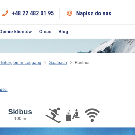
+48 22 482 01 95
Napisz do nas
Opinie klientów
O nas
Blog
Hinterglemm Leogang
Saalbach
Panther
ości
Skibus
100 m