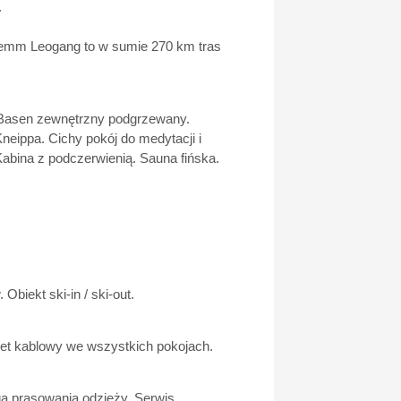
.
rglemm Leogang to w sumie 270 km tras
. Basen zewnętrzny podgrzewany.
eippa. Cichy pokój do medytacji i
Kabina z podczerwienią. Sauna fińska.
biekt ski-in / ski-out.
net kablowy we wszystkich pokojach.
uga prasowania odzieży. Serwis