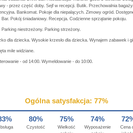
wy - przez część doby. Sejf w recepcji. Butik. Przechowalnia bagaży.
encyjna. Bankomat. Pokoje dla niepalących. Zimowy ogród. Dostępne
 Bar. Pokój śniadaniowy. Recepcja. Codzienne sprzątanie pokoju.
 Parking niestrzeżony. Parking strzeżony.
ko dla dziecka. Wysokie krzesło dla dziecka. Wynajem zabawek i gi
ęta mile widziane.
erowanie - od 14:00. Wymeldowanie - do 10:00.
Ogólna satysfakcja: 77%
83%
80%
75%
74%
72
bsługa
Czystość
Wielkość
Wyposażenie
Cena 