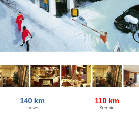
140 km
110 km
Łatwe
Średnie