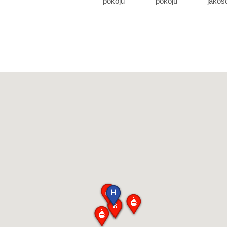
pokoju
pokoju
jakoś