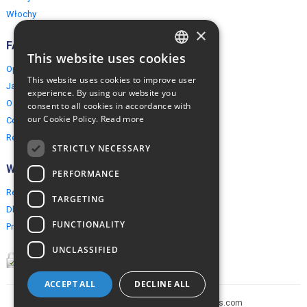
Włochy
×
FAQ
This website uses cookies
ENGLISH
Opinie naszych klientów
This website uses cookies to improve user
Jak rezerwować?
POLISH
experience. By using our website you
O EuropeMountains.com
consent to all cookies in accordance with
our Cookie Policy.
Read more
Cookies, Prywatność, Bezpieczeństwo
Regulamin
STRICTLY NECESSARY
Współpraca
PERFORMANCE
Rezerwacja grupowa
TARGETING
Dla agentów turystycznych
FUNCTIONALITY
Program partnerski
UNCLASSIFIED
ACCEPT ALL
DECLINE ALL
Copyright © 2005-2026 europe-mountains.com