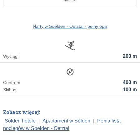
Narty w Soelden - Oetztal - pełny opis
200 m
Wyciągi
400 m
Centrum
100 m
Skibus
Zobacz więcej:
Sölden hotele
|
Apartament w Sölden
|
Pełna lista
noclegów w Soelden - Oetztal