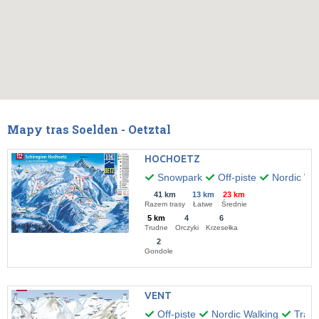
Mapy tras Soelden - Oetztal
HOCHOETZ
Snowpark
Off-piste
Nordic Wal
41 km
13 km
23 km
Razem trasy
Łatwe
Średnie
5 km
4
6
Trudne
Orczyki
Krzesełka
2
Gondole
VENT
Off-piste
Nordic Walking
Trasy