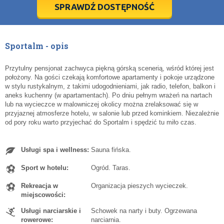
5
5
6
6
7
7
8
8
9
9
10
10
11
11
SPRAWDŹ DOSTĘPNOŚĆ
dziś
dziś
wyczyść
wyczyść
Cl
Cl
Sportalm - opis
Przytulny pensjonat zachwyca piękną górską scenerią, wśród której jest
położony. Na gości czekają komfortowe apartamenty i pokoje urządzone
w stylu rustykalnym, z takimi udogodnieniami, jak radio, telefon, balkon i
aneks kuchenny (w apartamentach). Po dniu pełnym wrażeń na nartach
lub na wycieczce w malowniczej okolicy można zrelaksować się w
przyjaznej atmosferze hotelu, w salonie lub przed kominkiem. Niezależnie
od pory roku warto przyjechać do Sportalm i spędzić tu miło czas.
Usługi spa i wellness:
Sauna fińska.
Sport w hotelu:
Ogród. Taras.
Rekreacja w
Organizacja pieszych wycieczek.
miejscowości:
Usługi narciarskie i
Schowek na narty i buty. Ogrzewana
rowerowe:
narciarnia.