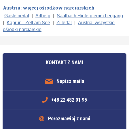
Austria: więcej ośrodków narciarskich
Gasteinertal
|
Arlberg
|
Saalbach Hinterglemm Leogang
|
Kaprun - Zell am See
|
Zillertal
|
Austria: wszystkie
ośrodki narciarskie
KONTAKT Z NAMI
Napisz maila
+48 22 482 01 95
Porozmawiaj z nami