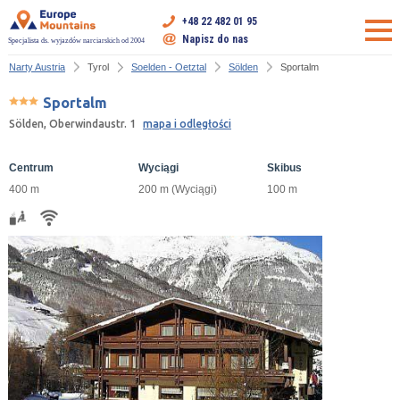
+48 22 482 01 95
Napisz do nas
Specjalista ds. wyjazdów narciarskich od 2004
Narty Austria
Tyrol
Soelden - Oetztal
Sölden
Sportalm
Sportalm
Sölden, Oberwindaustr. 1
mapa i odległości
Centrum
Wyciągi
Skibus
400 m
200 m (Wyciągi)
100 m