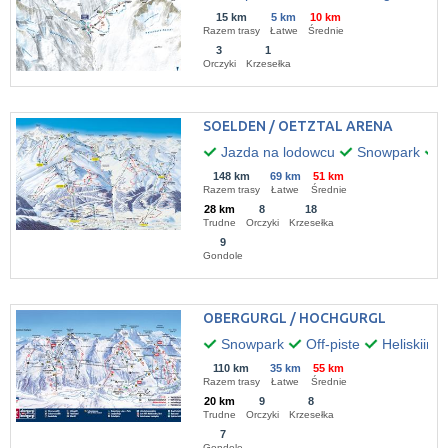
15 km
5 km
10 km
Razem trasy
Łatwe
Średnie
3
1
Orczyki
Krzesełka
SOELDEN / OETZTAL ARENA
Jazda na lodowcu
Snowpark
O
148 km
69 km
51 km
Razem trasy
Łatwe
Średnie
28 km
8
18
Trudne
Orczyki
Krzesełka
9
Gondole
OBERGURGL / HOCHGURGL
Snowpark
Off-piste
Heliskiing
110 km
35 km
55 km
Razem trasy
Łatwe
Średnie
20 km
9
8
Trudne
Orczyki
Krzesełka
7
Gondole