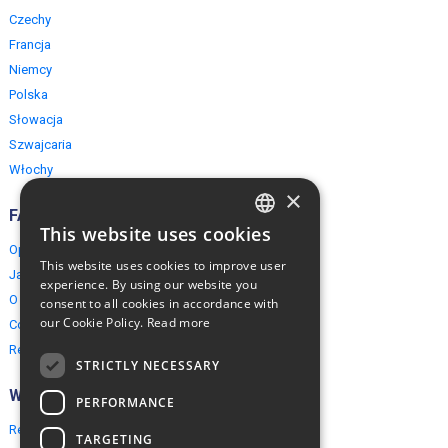
Czechy
Francja
Niemcy
Polska
Słowacja
Szwajcaria
Włochy
×
FAQ
This website uses cookies
ENGLISH
Opinie naszych klientów
This website uses cookies to improve user
Jak rezerwować?
POLISH
experience. By using our website you
O EuropeMountains.com
consent to all cookies in accordance with
our Cookie Policy.
Read more
Cookies, Prywatność, Bezpieczeństwo
Regulamin
STRICTLY NECESSARY
Współpraca
PERFORMANCE
Rezerwacja grupowa
TARGETING