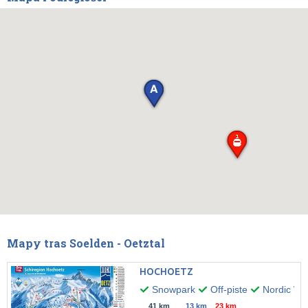
Mapy tras Soelden - Oetztal
HOCHOETZ
Snowpark
Off-piste
Nordic Wal
41 km
13 km
23 km