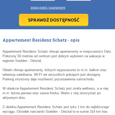
21
21
22
22
23
23
24
24
25
25
26
26
27
27
dodaj pokój / apartament
28
28
29
29
30
30
1
1
2
2
3
3
4
4
5
5
6
6
7
7
8
8
9
9
10
10
11
11
SPRAWDŹ DOSTĘPNOŚĆ
dziś
dziś
wyczyść
wyczyść
Cl
Cl
Appartement Residenz Schatz - opis
Appartement Residenz Schatz oferuje apartamenty w miejscowości Oetz.
Położony 50 metrów od centrum jest dobrym wyborem na wakacje w
regionie Soelden - Oetztal.
Obiekt oferuje apartamenty, których wyposażenie to m.in. balkon oraz
telewizja satelitarna. WI-FI we wszystkich pokojach jest dostępny.
Parking strzeżony daje możliwość pozostawienia samochodu.
W obiekcie Appartement Residenz Schatz jest strefa wellness, a w niej
m.in. łaźnia parowa oraz sauna fińska. Warto z niej skorzystać po
aktywnym dniu.
Z obiektu Appartement Residenz Schatz jest tyko 1 km do najbliższego
wyciągu. Ośrodek narciarski Soelden - Oetztal to w sumie 314 km tras