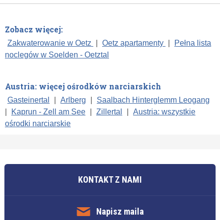
Zobacz więcej:
Zakwaterowanie w Oetz
|
Oetz apartamenty
|
Pełna lista
noclegów w Soelden - Oetztal
Austria: więcej ośrodków narciarskich
Gasteinertal
|
Arlberg
|
Saalbach Hinterglemm Leogang
|
Kaprun - Zell am See
|
Zillertal
|
Austria: wszystkie
ośrodki narciarskie
KONTAKT Z NAMI
Napisz maila