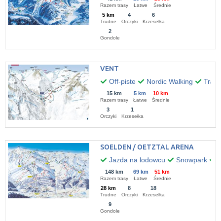
Razem trasy
Łatwe
Średnie
5 km
4
6
Trudne
Orczyki
Krzesełka
2
Gondole
VENT
Off-piste
Nordic Walking
Trasy
15 km
5 km
10 km
Razem trasy
Łatwe
Średnie
3
1
Orczyki
Krzesełka
SOELDEN / OETZTAL ARENA
Jazda na lodowcu
Snowpark
O
148 km
69 km
51 km
Razem trasy
Łatwe
Średnie
28 km
8
18
Trudne
Orczyki
Krzesełka
9
Gondole