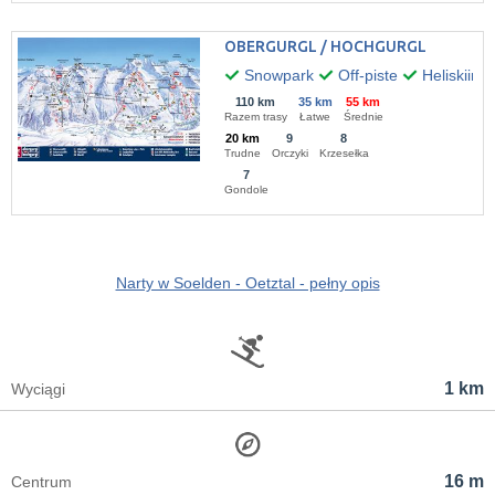
OBERGURGL / HOCHGURGL
Snowpark
Off-piste
Heliskiing
110 km
35 km
55 km
Razem trasy
Łatwe
Średnie
20 km
9
8
Trudne
Orczyki
Krzesełka
7
Gondole
Narty w Soelden - Oetztal - pełny opis
1 km
Wyciągi
16 m
Centrum