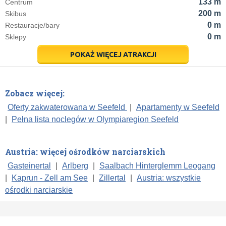
133 m
Centrum
200 m
Skibus
0 m
Restauracje/bary
0 m
Sklepy
POKAŻ WIĘCEJ ATRAKCJI
Zobacz więcej:
Oferty zakwaterowana w Seefeld
|
Apartamenty w Seefeld
|
Pełna lista noclegów w Olympiaregion Seefeld
Austria: więcej ośrodków narciarskich
Gasteinertal
|
Arlberg
|
Saalbach Hinterglemm Leogang
|
Kaprun - Zell am See
|
Zillertal
|
Austria: wszystkie
ośrodki narciarskie