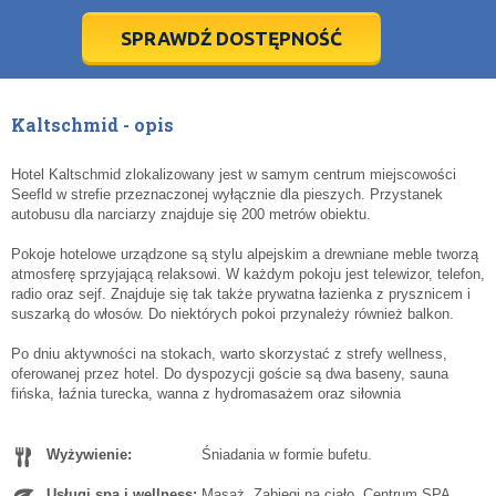
28
28
29
29
30
30
1
1
2
2
3
3
4
4
5
5
6
6
7
7
8
8
9
9
10
10
11
11
SPRAWDŹ DOSTĘPNOŚĆ
dziś
dziś
wyczyść
wyczyść
Cl
Cl
Kaltschmid - opis
Hotel Kaltschmid zlokalizowany jest w samym centrum miejscowości
Seefld w strefie przeznaczonej wyłącznie dla pieszych. Przystanek
autobusu dla narciarzy znajduje się 200 metrów obiektu.
Pokoje hotelowe urządzone są stylu alpejskim a drewniane meble tworzą
atmosferę sprzyjającą relaksowi. W każdym pokoju jest telewizor, telefon,
radio oraz sejf. Znajduje się tak także prywatna łazienka z prysznicem i
suszarką do włosów. Do niektórych pokoi przynależy również balkon.
Po dniu aktywności na stokach, warto skorzystać z strefy wellness,
oferowanej przez hotel. Do dyspozycji goście są dwa baseny, sauna
fińska, łaźnia turecka, wanna z hydromasażem oraz siłownia
Wyżywienie:
Śniadania w formie bufetu.
Usługi spa i wellness:
Masaż. Zabiegi na ciało. Centrum SPA.