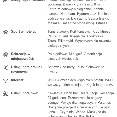
Solarium. Basen kryty - 9 m x 8 m.
Centrum odnowy biologicznej. Łaźnia
parowa. Hammam. Hydromasaż. Kabina z
podczerwienią. Bio sauna. Sauna fińska.
Masaże. Basen ze słona wodą. Fitness.
Sport w hotelu:
Tenis stołowy. Kort tenisowy. Klub fitness.
Rzutki. Bilard. Kręgielnia. Dyskoteka.
Taras. Piłkarzyki. Wypożyczalnia rowerów
elektrycznych.
Rekreacja w
Pole golfowe. Mini-golf. Organizacja
miejscowości:
pieszych wycieczek.
Usługi narciarskie i
Schowek na narty i buty. Schowek na
rowerowe:
rowery.
Internet:
WI-FI w częściach wspólnych hotelu. WI-FI
we wszystkich pokojach. Kącik internetowy.
Usługi hotelowe:
Kawiarnia. Drink bar. Restauracja. Recepcja
24-godzinna. Przechowalnia bagaży.
Lounge. Pokoje dla niepalących. Palarnia.
Dostępne pokoje dla niepalących. Sklepy.
Leżaki. Czytelnia. Winda. Maszyna do
polerowania obuwia. Bar. Pokój