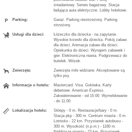
śniadaniowy. Serwis bagażowy. Stacja
ładująca auta elektryczne. Lobby hotelowe.
Parking:
Garaż. Parking niestrzeżony. Parking
strzeżony.
Usługi dla dzieci:
Łóżeczko dla dziecka - na zapytanie.
Wysokie krzesło dla dziecka. Pokój zabaw
dla dzieci. Animacja zabaw dla dzieci.
Opiekunka do dzieci. Wynajem zabawek i
gier. Elektroniczna niania. Podgrzewacz do
butelek. Wózek.
Zwierzęta:
Zwierzęta mile widziane. Akceptowane są
tylko psy.
Informacje o hotelu:
Mastercard. Visa. Gotówka. Karty
debetowe. American Express.
Zakwaterowanie - od 15:00. Wymeldowanie
- do 11:00.
Lokalizacja hotelu:
Sklepy - 0 m. Restauracje/bary - 0 m.
Stacja pkp - 300 m. Centrum miasta - 0 m.
Lotnisko - 22 km. Przystanek autobusu -
300 m. Wysokość (n.p.m.) - 1180 m.
Najbliższe miasto - 22 km. Przystanek