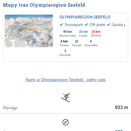
Mapy tras Olympiaregion Seefeld
OLYMPIAREGION SEEFELD
Snowpark
Off-piste
Jazda po 
49 km
33 km
14 km
Razem trasy
Łatwe
Średnie
2 km
22
6
Trudne
Orczyki
Krzesełka
3
Gondole
Narty w Olympiaregion Seefeld - pełny opis
933 m
Wyciągi