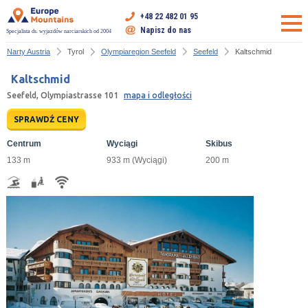
+48 22 482 01 95
Napisz do nas
Specjalista ds. wyjazdów narciarskich od 2004
Narty Austria
Tyrol
Olympiaregion Seefeld
Seefeld
Kaltschmid
Kaltschmid
Seefeld, Olympiastrasse 101
mapa i odległości
SPRAWDŹ CENY
Centrum
Wyciągi
Skibus
133 m
933 m (Wyciągi)
200 m