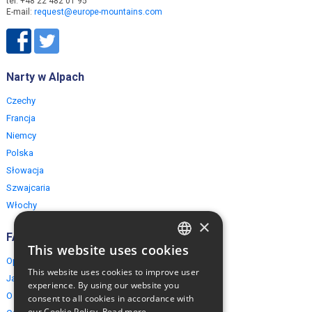
tel. +48 22 482 01 95
E-mail:
request@europe-mountains.com
Narty w Alpach
Czechy
Francja
Niemcy
Polska
Słowacja
Szwajcaria
Włochy
×
FAQ
This website uses cookies
ENGLISH
Opinie naszych klientów
This website uses cookies to improve user
Jak rezerwować?
POLISH
experience. By using our website you
O EuropeMountains.com
consent to all cookies in accordance with
our Cookie Policy.
Read more