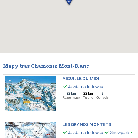
Mapy tras Chamonix Mont-Blanc
AIGUILLE DU MIDI
Jazda na lodowcu
22 km
22 km
2
Razem trasy
Trudne
Gondole
LES GRANDS MONTETS
Jazda na lodowcu
Snowpark
O