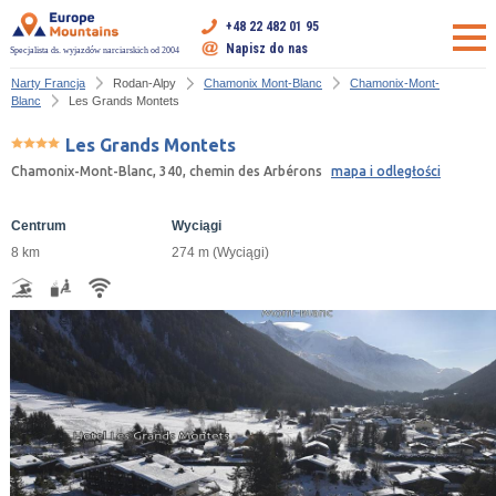
+48 22 482 01 95
Napisz do nas
Specjalista ds. wyjazdów narciarskich od 2004
Narty Francja
Rodan-Alpy
Chamonix Mont-Blanc
Chamonix-Mont-
Blanc
Les Grands Montets
Les Grands Montets
Chamonix-Mont-Blanc, 340, chemin des Arbérons
mapa i odległości
Centrum
Wyciągi
8 km
274 m (Wyciągi)