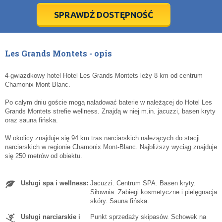
5
5
6
6
7
7
8
8
9
9
10
10
11
11
SPRAWDŹ DOSTĘPNOŚĆ
dziś
dziś
wyczyść
wyczyść
Cl
Cl
Les Grands Montets - opis
4-gwiazdkowy hotel Hotel Les Grands Montets leży 8 km od centrum
Chamonix-Mont-Blanc.
Po całym dniu goście mogą naładować baterie w należącej do Hotel Les
Grands Montets strefie wellness. Znajdą w niej m.in. jacuzzi, basen kryty
oraz sauna fińska.
W okolicy znajduje się 94 km tras narciarskich należących do stacji
narciarskich w regionie Chamonix Mont-Blanc. Najbliższy wyciąg znajduje
się 250 metrów od obiektu.
Usługi spa i wellness:
Jacuzzi. Centrum SPA. Basen kryty.
Siłownia. Zabiegi kosmetyczne i pielęgnacja
skóry. Sauna fińska.
Usługi narciarskie i
Punkt sprzedaży skipasów. Schowek na