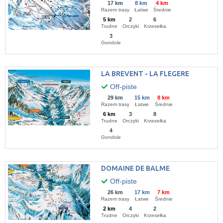
17 km
8 km
4 km
Razem trasy
Łatwe
Średnie
5 km
2
6
Trudne
Orczyki
Krzesełka
3
Gondole
LA BREVENT - LA FLEGERE
Off-piste
29 km
15 km
8 km
Razem trasy
Łatwe
Średnie
6 km
3
8
Trudne
Orczyki
Krzesełka
4
Gondole
DOMAINE DE BALME
Off-piste
26 km
17 km
7 km
Razem trasy
Łatwe
Średnie
2 km
4
2
Trudne
Orczyki
Krzesełka