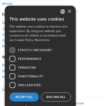
Włochy
×
FAQ
This website uses cookies
ENGLISH
Opinie naszych klientów
This website uses cookies to improve user
Jak rezerwować?
POLISH
experience. By using our website you
O EuropeMountains.com
consent to all cookies in accordance with
our Cookie Policy.
Read more
Cookies, Prywatność, Bezpieczeństwo
Regulamin
STRICTLY NECESSARY
Współpraca
PERFORMANCE
Rezerwacja grupowa
TARGETING
Dla agentów turystycznych
FUNCTIONALITY
Program partnerski
UNCLASSIFIED
ACCEPT ALL
DECLINE ALL
Copyright © 2005-2026 europe-mountains.com