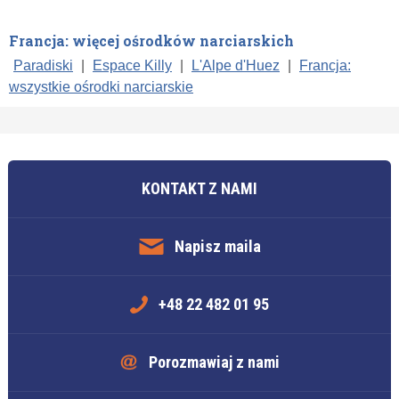
Francja: więcej ośrodków narciarskich
Paradiski
|
Espace Killy
|
L'Alpe d'Huez
|
Francja:
wszystkie ośrodki narciarskie
KONTAKT Z NAMI
Napisz maila
+48 22 482 01 95
Porozmawiaj z nami