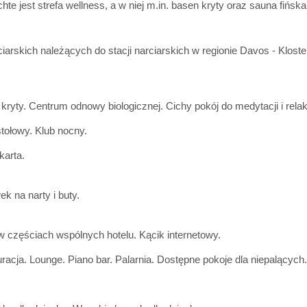
te jest strefa wellness, a w niej m.in. basen kryty oraz sauna fińsk
iarskich należących do stacji narciarskich w regionie Davos - Kloste
kryty. Centrum odnowy biologicznej. Cichy pokój do medytacji i rela
stołowy. Klub nocny.
karta.
k na narty i buty.
w częściach wspólnych hotelu. Kącik internetowy.
racja. Lounge. Piano bar. Palarnia. Dostępne pokoje dla niepalących
.