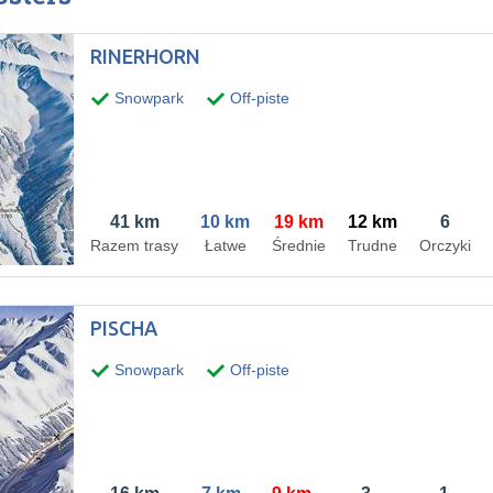
RINERHORN
Snowpark
Off-piste
41 km
10 km
19 km
12 km
6
Razem trasy
Łatwe
Średnie
Trudne
Orczyki
PISCHA
Snowpark
Off-piste