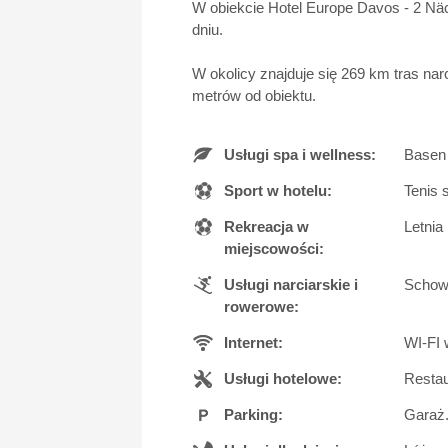
W obiekcie Hotel Europe Davos - 2 Näch
dniu.
W okolicy znajduje się 269 km tras narc
metrów od obiektu.
Usługi spa i wellness:
Basen 
Sport w hotelu:
Tenis 
Rekreacja w
Letnia 
miejscowości:
Usługi narciarskie i
Schowe
rowerowe:
Internet:
WI-FI 
Usługi hotelowe:
Restau
Parking:
Garaż