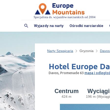
Specjalista ds. wyjazdów narciarskich od 2004
Wyjazdy na narty
Ośrodki narciarskie
Narty Szwajcaria
Gryzonia
Davos 
Hotel Europe Da
Davos, Promenade 63
mapa i odległoś
Centrum
Wyciągi
424 m
196 m (Wyciągi