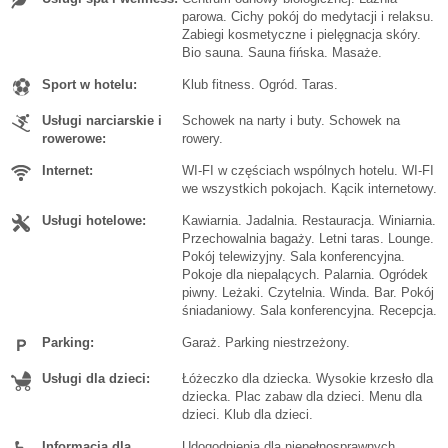
parowa. Cichy pokój do medytacji i relaksu.
Zabiegi kosmetyczne i pielęgnacja skóry.
Bio sauna. Sauna fińska. Masaże.
Sport w hotelu:
Klub fitness. Ogród. Taras.
Usługi narciarskie i
Schowek na narty i buty. Schowek na
rowerowe:
rowery.
Internet:
WI-FI w częściach wspólnych hotelu. WI-FI
we wszystkich pokojach. Kącik internetowy.
Usługi hotelowe:
Kawiarnia. Jadalnia. Restauracja. Winiarnia.
Przechowalnia bagaży. Letni taras. Lounge.
Pokój telewizyjny. Sala konferencyjna.
Pokoje dla niepalących. Palarnia. Ogródek
piwny. Leżaki. Czytelnia. Winda. Bar. Pokój
śniadaniowy. Sala konferencyjna. Recepcja.
Parking:
Garaż. Parking niestrzeżony.
Usługi dla dzieci:
Łóżeczko dla dziecka. Wysokie krzesło dla
dziecka. Plac zabaw dla dzieci. Menu dla
dzieci. Klub dla dzieci.
Informacja dla
Udogodnienia dla niepełnosprawnych.