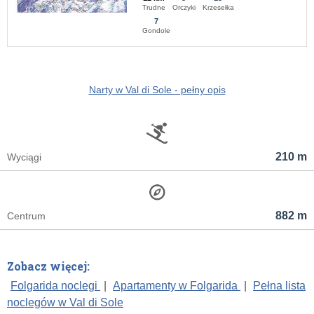
Trudne
Orczyki
Krzesełka
7
Gondole
Narty w Val di Sole - pełny opis
210 m
Wyciągi
882 m
Centrum
Zobacz więcej:
Folgarida noclegi
|
Apartamenty w Folgarida
|
Pełna lista
noclegów w Val di Sole