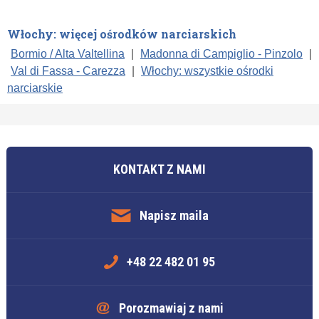
Włochy: więcej ośrodków narciarskich
Bormio / Alta Valtellina
|
Madonna di Campiglio - Pinzolo
|
Val di Fassa - Carezza
|
Włochy: wszystkie ośrodki
narciarskie
KONTAKT Z NAMI
Napisz maila
+48 22 482 01 95
Porozmawiaj z nami