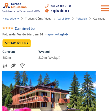
+48 22 482 01 95
Napisz do nas
Specjalista ds. wyjazdów narciarskich od 2004
Narty Włochy
Trydent-Górna Adyga
Val di Sole
Folgarida
Caminetto
Caminetto
Folgarida, Via dei Margeni 24
mapa i odległości
SPRAWDŹ CENY
Centrum
Wyciągi
882 m
210 m (Wyciągi)