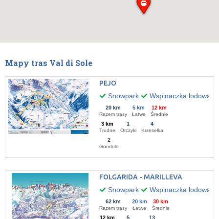
Mapy tras Val di Sole
PEJO
Snowpark
Wspinaczka lodowa
20 km
5 km
12 km
Razem trasy
Łatwe
Średnie
3 km
1
4
Trudne
Orczyki
Krzesełka
2
Gondole
FOLGARIDA - MARILLEVA
Snowpark
Wspinaczka lodowa
62 km
20 km
30 km
Razem trasy
Łatwe
Średnie
12 km
5
13