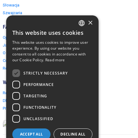
Słowacja
Szwajcaria
×
FAQ
This website uses cookies
ENGLISH
Opinie naszych klientów
This website uses cookies to improve user
Jak rezerwować?
POLISH
experience. By using our website you
O EuropeMountains.com
consent to all cookies in accordance with
our Cookie Policy.
Read more
Cookies, Prywatność, Bezpieczeństwo
Regulamin
STRICTLY NECESSARY
Współpraca
PERFORMANCE
Rezerwacja grupowa
TARGETING
Dla agentów turystycznych
FUNCTIONALITY
Program partnerski
UNCLASSIFIED
ACCEPT ALL
DECLINE ALL