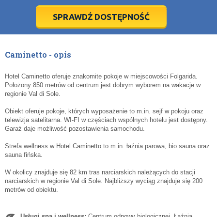
28
28
29
29
30
30
1
1
2
2
3
3
4
4
5
5
6
6
7
7
8
8
9
9
10
10
11
11
SPRAWDŹ DOSTĘPNOŚĆ
dziś
dziś
wyczyść
wyczyść
Cl
Cl
Caminetto - opis
Hotel Caminetto oferuje znakomite pokoje w miejscowości Folgarida.
Położony 850 metrów od centrum jest dobrym wyborem na wakacje w
regionie Val di Sole.
Obiekt oferuje pokoje, których wyposażenie to m.in. sejf w pokoju oraz
telewizja satelitarna. WI-FI w częściach wspólnych hotelu jest dostępny.
Garaż daje możliwość pozostawienia samochodu.
Strefa wellness w Hotel Caminetto to m.in. łaźnia parowa, bio sauna oraz
sauna fińska.
W okolicy znajduje się 82 km tras narciarskich należących do stacji
narciarskich w regionie Val di Sole. Najbliższy wyciąg znajduje się 200
metrów od obiektu.
Usługi spa i wellness:
Centrum odnowy biologicznej. Łaźnia