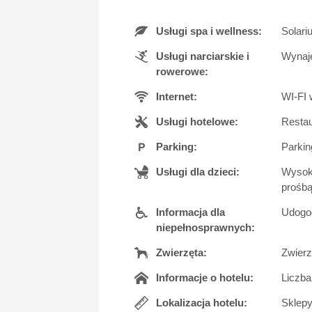
Usługi spa i wellness:
Solari
Usługi narciarskie i
Wynaje
rowerowe:
Internet:
WI-FI 
Usługi hotelowe:
Restau
Parking:
Parkin
Usługi dla dzieci:
Wysoki
prośbą
Informacja dla
Udogod
niepełnosprawnych:
Zwierzęta:
Zwierz
Informacje o hotelu:
Liczba
Lokalizacja hotelu:
Sklepy