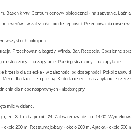
um. Basen kryty. Centrum odnowy biologicznej - na zapytanie. Łaźni
m rowerów - w zależności od dostępności. Przechowalnia rowerów.
we wszystkich pokojach.
racja. Przechowalnia bagaży. Winda. Bar. Recepcja. Codzienne sprz
g niestrzeżony - na zapytanie. Parking strzeżony - na zapytanie.
e krzesło dla dziecka - w zależności od dostępności. Pokój zabaw dl
. Menu dla dzieci - za prośbą. Klub dla dzieci - na zapytanie. Łóżeczk
nienia dla niepełnosprawnych - niedostępny.
ęta mile widziane.
 pięter - 3. Liczba pokoi - 24. Zakwaterowanie - od 14:00. Wymeldowa
 - około 200 m. Restauracje/bary - około 200 m. Apteka - około 500 m