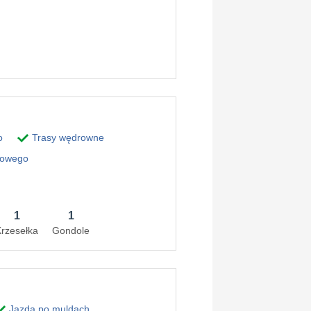
o
Trasy wędrowne
gowego
1
1
rzesełka
Gondole
Jazda po muldach