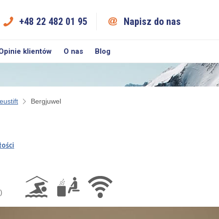
+48 22 482 01 95
Napisz do nas
Opinie klientów
O nas
Blog
eustift
Bergjuwel
łości
)