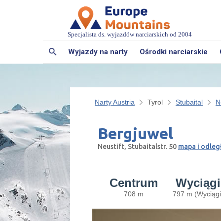
Specjalista ds. wyjazdów narciarskich od 2004
Wyjazdy na narty
Ośrodki narciarskie
Narty Austria
Tyrol
Stubaital
N
Bergjuwel
Neustift, Stubaitalstr. 50
mapa i odleg
Centrum
Wyciągi
708 m
797 m (Wyciągi