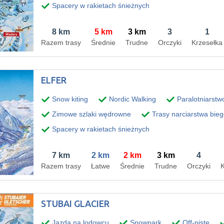
Spacery w rakietach śnieżnych
8 km
5 km
3 km
3
1
Razem trasy
Średnie
Trudne
Orczyki
Krzesełka
ELFER
Snow kiting
Nordic Walking
Paralotniarstw
Zimowe szlaki wędrowne
Trasy narciarstwa bie
Spacery w rakietach śnieżnych
7 km
2 km
2 km
3 km
4
Razem trasy
Łatwe
Średnie
Trudne
Orczyki
K
STUBAI GLACIER
Jazda na lodowcu
Snowpark
Off-piste