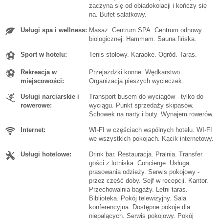
zaczyna się od obiadokolacji i kończy się
na. Bufet sałatkowy.
Usługi spa i wellness:
Masaż. Centrum SPA. Centrum odnowy
biologicznej. Hammam. Sauna fińska.
Sport w hotelu:
Tenis stołowy. Karaoke. Ogród. Taras.
Rekreacja w
Przejażdżki konne. Wędkarstwo.
miejscowości:
Organizacja pieszych wycieczek.
Usługi narciarskie i
Transport busem do wyciągów - tylko do
rowerowe:
wyciągu. Punkt sprzedaży skipasów.
Schowek na narty i buty. Wynajem rowerów.
Internet:
WI-FI w częściach wspólnych hotelu. WI-FI
we wszystkich pokojach. Kącik internetowy.
Usługi hotelowe:
Drink bar. Restauracja. Pralnia. Transfer
gości z lotniska. Concierge. Usługa
prasowania odzieży. Serwis pokojowy -
przez część doby. Sejf w recepcji. Kantor.
Przechowalnia bagaży. Letni taras.
Biblioteka. Pokój telewizyjny. Sala
konferencyjna. Dostępne pokoje dla
niepalących. Serwis pokojowy. Pokój