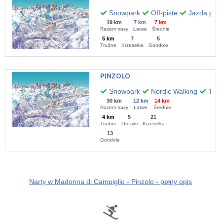
Snowpark
Off-piste
Jazda po 
19 km
7 km
7 km
Razem trasy
Łatwe
Średnie
5 km
7
5
Trudne
Krzesełka
Gondole
PINZOLO
Snowpark
Nordic Walking
Tra
30 km
12 km
14 km
Razem trasy
Łatwe
Średnie
4 km
5
21
Trudne
Orczyki
Krzesełka
13
Gondole
Narty w Madonna di Campiglio - Pinzolo - pełny opis