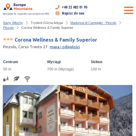
+48 22 482 01 95
Napisz do nas
Specjalista ds. wyjazdów narciarskich od 2004
Narty Włochy
Trydent-Górna Adyga
Madonna di Campiglio - Pinzolo
Pinzolo
Corona Wellness & Family Superior
Corona Wellness & Family Superior
Pinzolo, Corso Trento 27
mapa i odległości
Centrum
Wyciągi
Skibus
50 m
700 m (Wyciągi)
100 m