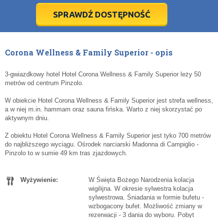
3
3
4
4
5
5
6
6
7
7
8
8
9
9
SPRAWDŹ DOSTĘPNOŚĆ
dziś
dziś
wyczyść
wyczyść
Cl
Cl
Corona Wellness & Family Superior - opis
3-gwiazdkowy hotel Hotel Corona Wellness & Family Superior leży 50
metrów od centrum Pinzolo.
W obiekcie Hotel Corona Wellness & Family Superior jest strefa wellness,
a w niej m.in. hammam oraz sauna fińska. Warto z niej skorzystać po
aktywnym dniu.
Z obiektu Hotel Corona Wellness & Family Superior jest tyko 700 metrów
do najbliższego wyciągu. Ośrodek narciarski Madonna di Campiglio -
Pinzolo to w sumie 49 km tras zjazdowych.
Wyżywienie:
W Święta Bożego Narodzenia kolacja
wigilijna. W okresie sylwestra kolacja
sylwestrowa. Śniadania w formie bufetu -
wzbogacony bufet. Możliwość zmiany w
rezerwacji - 3 dania do wyboru. Pobyt