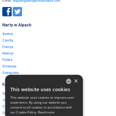
E-mail:
request@europe-mountains.com
Narty w Alpach
Austria
Czechy
Francja
Niemcy
Polska
Słowacja
Szwajcaria
×
FAQ
This website uses cookies
ENGLISH
Opinie naszych klientów
This website uses cookies to improve user
Jak rezerwować?
POLISH
experience. By using our website you
O EuropeMountains.com
consent to all cookies in accordance with
our Cookie Policy.
Read more
Cookies, Prywatność, Bezpieczeństwo