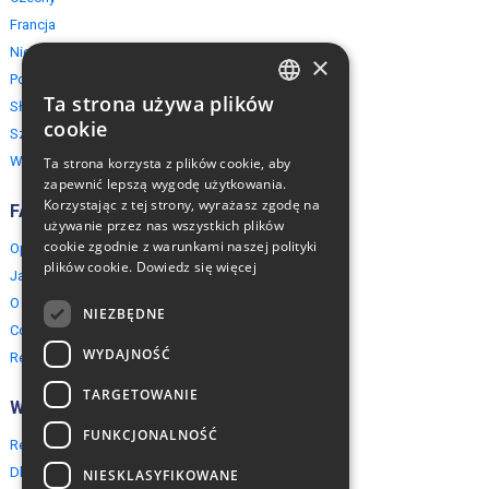
Francja
Niemcy
×
Polska
Ta strona używa plików
Słowacja
ENGLISH
cookie
Szwajcaria
POLISH
Włochy
Ta strona korzysta z plików cookie, aby
zapewnić lepszą wygodę użytkowania.
Korzystając z tej strony, wyrażasz zgodę na
FAQ
używanie przez nas wszystkich plików
cookie zgodnie z warunkami naszej polityki
Opinie naszych klientów
plików cookie.
Dowiedz się więcej
Jak rezerwować?
O EuropeMountains.com
NIEZBĘDNE
Cookies, Prywatność, Bezpieczeństwo
WYDAJNOŚĆ
Regulamin
TARGETOWANIE
Współpraca
FUNKCJONALNOŚĆ
Rezerwacja grupowa
Dla agentów turystycznych
NIESKLASYFIKOWANE