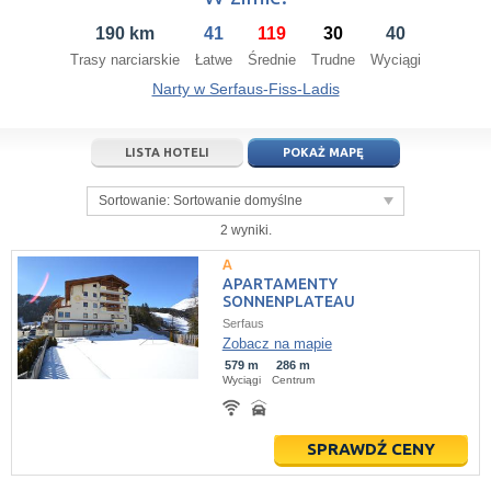
14
15
16
14
17
15
18
16
19
17
20
190 km
41
119
30
40
21
22
23
21
24
22
25
23
26
24
27
Trasy narciarskie
Łatwe
Średnie
Trudne
Wyciągi
28
29
30
28
1
29
2
30
3
1
4
Narty w Serfaus-Fiss-Ladis
5
6
7
5
8
6
9
7
10
8
11
LISTA HOTELI
POKAŻ MAPĘ
dziś
wyczyść
dziś
wyczyść
Close
Sortowanie:
Sortowanie domyślne
2 wyniki.
APARTAMENTY
SONNENPLATEAU
Serfaus
Zobacz na mapie
579 m
286 m
Wyciągi
Centrum
SPRAWDŹ CENY