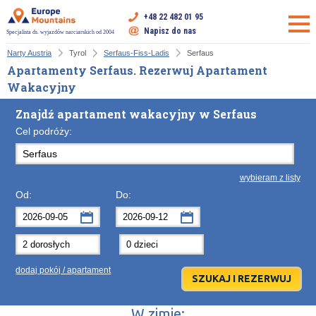
+48 22 482 01 95
Napisz do nas
Specjalista ds. wyjazdów narciarskich od 2004
Narty Austria
Tyrol
Serfaus-Fiss-Ladis
Serfaus
Apartamenty Serfaus. Rezerwuj Apartament
Wakacyjny
Znajdź apartament wakacyjny w Serfaus
Cel podróży:
wybieram z listy
Od:
Do:
wrzesień
wrzesień
2026
2026
Po
Wt
Śr
Po
Cz
Wt
Pt
Śr
So
Cz
Nd
dodaj pokój / apartament
31
1
2
31
3
1
4
2
5
3
6
7
8
9
7
10
8
11
9
12
10
13
W zimie: