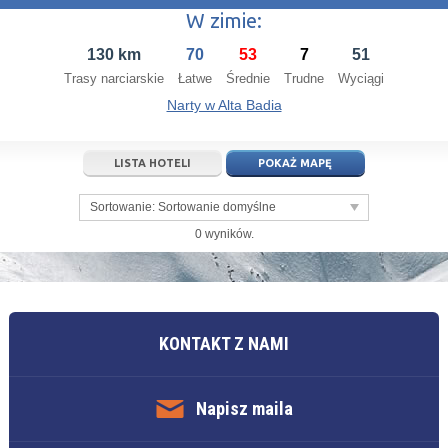
W zimie:
14
15
16
14
17
15
18
16
19
17
20
130 km
70
53
7
51
21
22
23
21
24
22
25
23
26
24
27
Trasy narciarskie
Łatwe
Średnie
Trudne
Wyciągi
28
29
30
28
1
29
2
30
3
1
4
Narty w Alta Badia
5
6
7
5
8
6
9
7
10
8
11
LISTA HOTELI
POKAŻ MAPĘ
dziś
wyczyść
dziś
wyczyść
Close
Sortowanie:
Sortowanie domyślne
0 wyników.
KONTAKT Z NAMI
Napisz maila