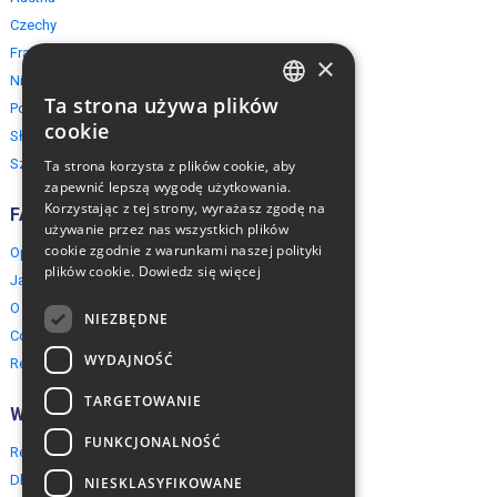
Czechy
Francja
×
Niemcy
Ta strona używa plików
Polska
ENGLISH
cookie
Słowacja
POLISH
Szwajcaria
Ta strona korzysta z plików cookie, aby
zapewnić lepszą wygodę użytkowania.
Korzystając z tej strony, wyrażasz zgodę na
FAQ
używanie przez nas wszystkich plików
cookie zgodnie z warunkami naszej polityki
Opinie naszych klientów
plików cookie.
Dowiedz się więcej
Jak rezerwować?
O EuropeMountains.com
NIEZBĘDNE
Cookies, Prywatność, Bezpieczeństwo
WYDAJNOŚĆ
Regulamin
TARGETOWANIE
Współpraca
FUNKCJONALNOŚĆ
Rezerwacja grupowa
Dla agentów turystycznych
NIESKLASYFIKOWANE