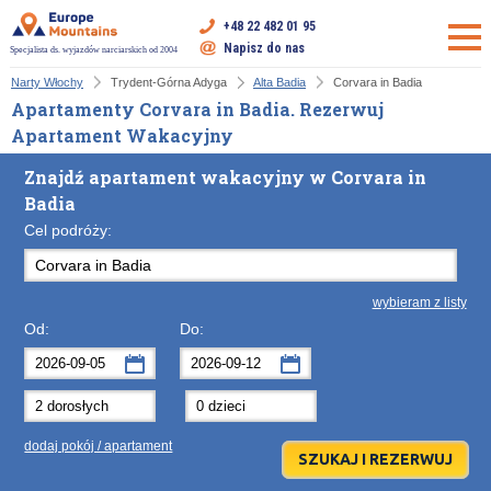
+48 22 482 01 95
Napisz do nas
Specjalista ds. wyjazdów narciarskich od 2004
Narty Włochy
Trydent-Górna Adyga
Alta Badia
Corvara in Badia
Apartamenty Corvara in Badia. Rezerwuj
Apartament Wakacyjny
Znajdź apartament wakacyjny w Corvara in
Badia
Cel podróży:
wybieram z listy
Od:
Do:
wrzesień
wrzesień
2026
2026
Po
Wt
Śr
Po
Cz
Wt
Pt
Śr
So
Cz
Nd
dodaj pokój / apartament
31
1
2
31
3
1
4
2
5
3
6
7
8
9
7
10
8
11
9
12
10
13