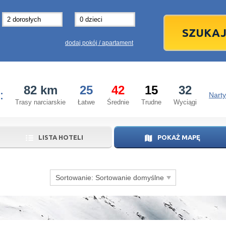
31
1
3
7
8
14
15
1
dodaj pokój / apartament
21
22
2
28
29
2
82 km
25
42
15
32
:
5
6
5
Narty
Trasy narciarskie
Łatwe
Średnie
Trudne
Wyciągi
dziś
LISTA HOTELI
POKAŻ MAPĘ
Sortowanie:
Sortowanie domyślne