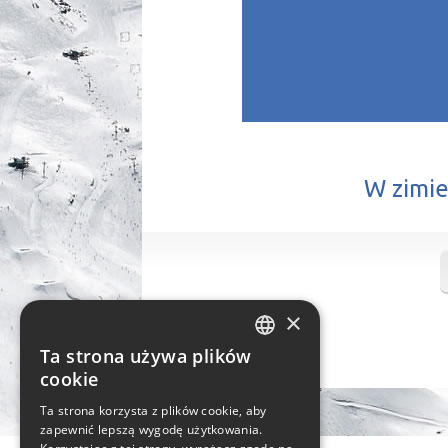
W zimie
×
Ta strona używa plików
ENGLISH
cookie
POLISH
Ta strona korzysta z plików cookie, aby
zapewnić lepszą wygodę użytkowania.