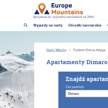
Specjalista ds. wyjazdów narciarskich od 2004
Wyjazdy na narty
Ośrodki narciarskie
Narty Włochy
Trydent-Górna Adyga
Apartamenty Dimaro
Znajdź apart
Cel podróży: