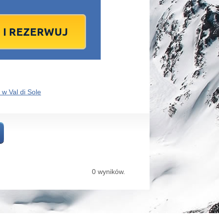
1
2
1
3
2
4
3
5
4
6
5
6
7
9
8
10
9
11
10
12
11
13
12
13
4
16
15
17
16
18
17
19
18
20
19
20
1
23
22
24
23
25
24
26
25
27
26
27
8
30
29
1
30
2
1
3
2
4
3
4
7
6
8
7
9
8
10
9
11
10
11
 w Val di Sole
dziś
wyczyść
wyczyść
Close
Close
0 wyników.