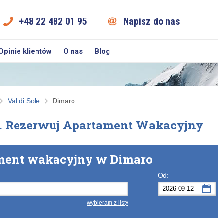
+48 22 482 01 95
Napisz do nas
Opinie klientów
O nas
Blog
Val di Sole
Dimaro
. Rezerwuj Apartament Wakacyjny
ament wakacyjny w Dimaro
Od:
wybieram z listy
Po
Wt